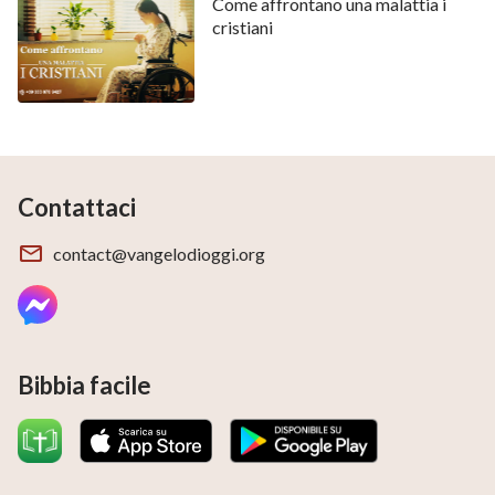
Come affrontano una malattia i
Dio, è assolutamente fondamentale concentrarsi
cristiani
sempre sul donare il nostro cuore a Lui e avere più
comunione con Lui.
Contattaci
contact@vangelodioggi.org
Bibbia facile
Secondo punto: dobbiamo leggere assiduamente le
parole di Dio, comunicare le parole di Dio e mettere
in pratica la Sua parola.