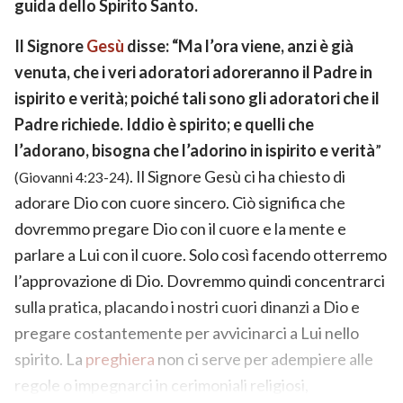
guida dello Spirito Santo.
Il Signore
Gesù
disse: “Ma l’ora viene, anzi è già
venuta, che i veri adoratori adoreranno il Padre in
ispirito e verità; poiché tali sono gli adoratori che il
Padre richiede. Iddio è spirito; e quelli che
l’adorano, bisogna che l’adorino in ispirito e verità
”
. Il Signore Gesù ci ha chiesto di
(Giovanni 4:23-24)
adorare Dio con cuore sincero. Ciò significa che
dovremmo pregare Dio con il cuore e la mente e
parlare a Lui con il cuore. Solo così facendo otterremo
l’approvazione di Dio. Dovremmo quindi concentrarci
sulla pratica, placando i nostri cuori dinanzi a Dio e
pregare costantemente per avvicinarci a Lui nello
spirito. La
preghiera
non ci serve per adempiere alle
regole o impegnarci in cerimoniali religiosi,