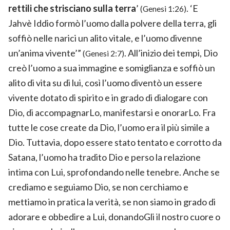
rettili che strisciano sulla terra
’
. ‘E
(Genesi 1:26)
Jahvè Iddio formò l’uomo dalla polvere della terra, gli
soffiò nelle narici un alito vitale, e l’uomo divenne
un’anima vivente’”
. All’inizio dei tempi, Dio
(Genesi 2:7)
creò l’uomo a sua immagine e somiglianza e soffiò un
alito di vita su di lui, così l’uomo diventò un essere
vivente dotato di spirito e in grado di dialogare con
Dio, di accompagnarLo, manifestarsi e onorarLo. Fra
tutte le cose create da Dio, l’uomo era il più simile a
Dio. Tuttavia, dopo essere stato tentato e corrotto da
Satana, l’uomo ha tradito Dio e perso la relazione
intima con Lui, sprofondando nelle tenebre. Anche se
crediamo e seguiamo Dio, se non cerchiamo e
mettiamo in pratica la verità, se non siamo in grado di
adorare e obbedire a Lui, donandoGli il nostro cuore o