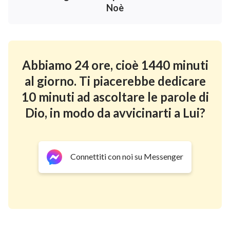
Noè
sentiremo la nostra relazione con Dio diventare
sempre più intima. Dovremo spesso placare i nostri
cuori dinanzi a Dio e la nostra preghiera e comunione
con Lui devono essere vere. Solo in questo modo noi
Abbiamo 24 ore, cioè 1440 minuti
non ci allontaniamo da Dio e avremo sempre una
al giorno. Ti piacerebbe dedicare
regolare relazione con Lui.
10 minuti ad ascoltare le parole di
Al contrario, se siamo sempre affaccendati e i nostri
Dio, in modo da avvicinarti a Lui?
cuori sono sempre occupati con le cose del mondo
esteriore, allora i nostri cuori continueranno a vagare
in esso. E saremo sempre confusi e ingenui, incapaci
Connettiti con noi su Messenger
di sentire l’ispirazione e la guida dello Spirito Santo,
così da non riuscire a vedere tra le tante cose e non
avere idea di come gestirle, ancor meno riuscire a
capire quale aspetto della verità e quali principi
dovremmo cercare. Di conseguenza non faremo