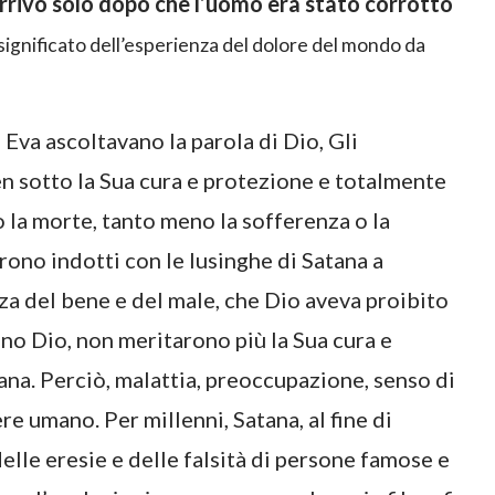
arrivò solo dopo che l’uomo era stato corrotto
l significato dell’esperienza del dolore del mondo da
Eva ascoltavano la parola di Dio, Gli
n sotto la Sua cura e protezione e totalmente
o la morte, tanto meno la sofferenza o la
ono indotti con le lusinghe di Satana a
za del bene e del male, che Dio aveva proibito
ono Dio, non meritarono più la Sua cura e
ana. Perciò, malattia, preoccupazione, senso di
re umano. Per millenni, Satana, al fine di
elle eresie e delle falsità di persone famose e