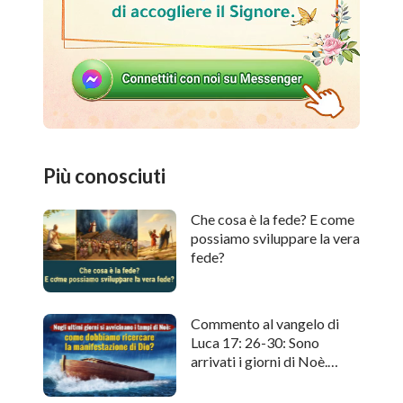
Più conosciuti
Che cosa è la fede? E come
possiamo sviluppare la vera
fede?
Commento al vangelo di
Luca 17: 26-30: Sono
arrivati i giorni di Noè.
Come cercare l'apparizione
di Dio?