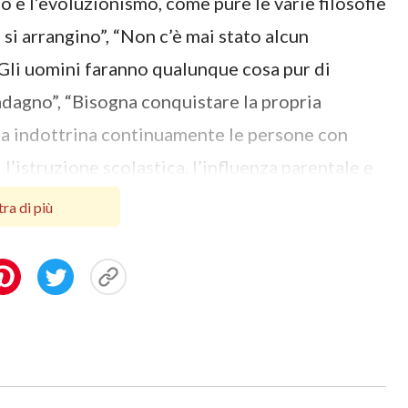
o e l’evoluzionismo, come pure le varie filosofie
 si arrangino”, “Non c’è mai stato alcun
 “Gli uomini faranno qualunque cosa pur di
adagno”, “Bisogna conquistare la propria
tana indottrina continuamente le persone con
 l’istruzione scolastica, l’influenza parentale e
volta che siamo stati avvelenati e influenzati da
ra di più
 di Dio e la Sua sovranità, non crediamo più che
on crediamo più che Egli governi ogni nostro
ffidamento su diverse eresie, falsità, filosofie e
i affezioniamo alla vanità e perseguiamo la
raggiungere un livello maggiore di piacere
ervelliamo, corriamo da tutte le parti,