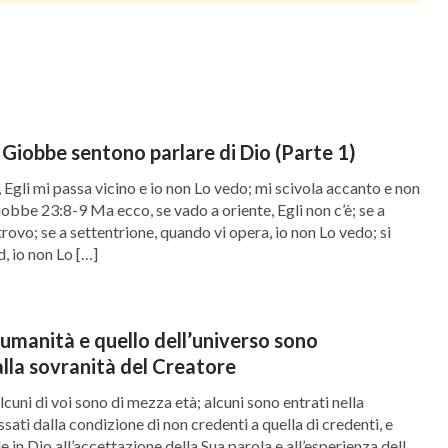
, per fare più soldi e affermarsi, si ammazzano
a sua capacità di sopportazione, e cominciano ad
lo e alle spalle, allo stomaco e al cuore, e
 sono solo alcuni esempi, e da essi capiamo che
l male che Satana ci ha inflitto ed è la
 Giobbe sentono parlare di Dio (Parte 1)
Lo rinneghiamo e tradiamo e perseguiamo il
Egli mi passa vicino e io non Lo vedo; mi scivola accanto e non
bbe 23:8-9 Ma ecco, se vado a oriente, Egli non c’è; se a
 sociale facendo affidamento sul nostro duro
rovo; se a settentrione, quando vi opera, io non Lo vedo; si
, io non Lo […]
ovremo essere ragionevoli e avere il giusto
mare o fraintendere Dio.
l’umanità e quello dell’universo sono
a Dio possiamo ridurre i casi di malattia
alla sovranità del Creatore
abbiamo violato le leggi della vita
Alcuni di voi sono di mezza età; alcuni sono entrati nella
io dice: “
Sono trascorse migliaia di anni e
ssati dalla condizione di non credenti a quella di credenti, e
de in Dio all’accettazione della Sua parola e all’esperienza della