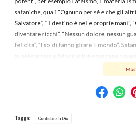
potenti, per esempio l’ateismo, il materialism
sataniche, quali “Ognuno per sé e che gli altri
Salvatore”, “Il destino è nelle proprie mani”,
diventare ricchi”, “Nessun dolore, nessun gu
felicità”, “I soldi fanno girare il mondo”. Sa
queste eresie e falsità attraverso canali quali
la comunicazione negli ambienti sociali. Una 
Most
tali eresie e falsità, rinneghiamo l’esistenza
sia Dio a provvedere a noi e a sostenerci e n
singolo destino. Per vivere, facciamo invece a
assiomi di Satana e propugniamo il denaro, c
Tagga:
Confidare in Dio
fama, la fortuna e la posizione sociale. Per 
materiale, diamo fondo alle nostre idee, ci sc