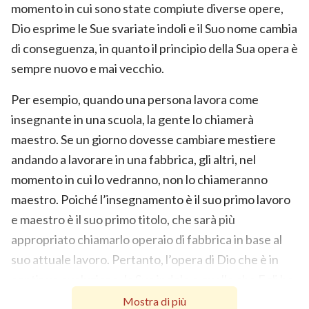
momento in cui sono state compiute diverse opere,
Dio esprime le Sue svariate indoli e il Suo nome cambia
di conseguenza, in quanto il principio della Sua opera è
sempre nuovo e mai vecchio.
Per esempio, quando una persona lavora come
insegnante in una scuola, la gente lo chiamerà
maestro. Se un giorno dovesse cambiare mestiere
andando a lavorare in una fabbrica, gli altri, nel
momento in cui lo vedranno, non lo chiameranno
maestro. Poiché l’insegnamento è il suo primo lavoro
e maestro è il suo primo titolo, che sarà più
appropriato chiamarlo operaio di fabbrica in base al
suo attuale lavoro. Pertanto, l’opera di Dio che è in
continua evoluzione, la Sua indole e quello che Egli ha
ed è ci viene continuamente rivelato. Allo stesso
Mostra di più