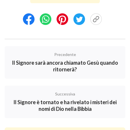
tempo, il nome di Dio cambia in base alle esigenze
della Sua opera.
Tuttavia, non importa come il nome di Dio cambi, ma la
Sua indole e la Sua sostanza non cambieranno mai, né
tanto meno gli obiettivi della Sua opera. Come dice
Dio in un passaggio,
“‘Jahvè’ è il nome che ho preso
Precedente
durante la Mia opera in Israele, e significa il Dio
Il Signore sarà ancora chiamato Gesù quando
degli Israeliti (popolo eletto di Dio), che può avere
ritornerà?
pietà degli uomini, maledirli e guidare la loro vita.
Significa che Dio possiede un grande potere ed è
pieno di saggezza. ‘Gesù’ è l’Emmanuele, e vuol dire
Successiva
che l’offerta sacrificale per il peccato è piena
Il Signore è tornato e ha rivelato i misteri dei
nomi di Dio nella Bibbia
d’amore e di compassione, e redime gli uomini. Egli
svolse la Sua opera nell’Età della Grazia, e
rappresenta quest’età e può rappresentare