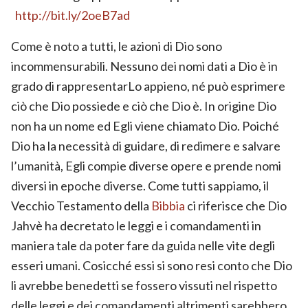
http://bit.ly/2oeB7ad
Come è noto a tutti, le azioni di Dio sono
incommensurabili. Nessuno dei nomi dati a Dio è in
grado di rappresentarLo appieno, né può esprimere
ciò che Dio possiede e ciò che Dio è. In origine Dio
non ha un nome ed Egli viene chiamato Dio. Poiché
Dio ha la necessità di guidare, di redimere e salvare
l’umanità, Egli compie diverse opere e prende nomi
diversi in epoche diverse. Come tutti sappiamo, il
Vecchio Testamento della
Bibbia
ci riferisce che Dio
Jahvè ha decretato le leggi e i comandamenti in
maniera tale da poter fare da guida nelle vite degli
esseri umani. Cosicché essi si sono resi conto che Dio
li avrebbe benedetti se fossero vissuti nel rispetto
delle leggi e dei comandamenti altrimenti sarebbero