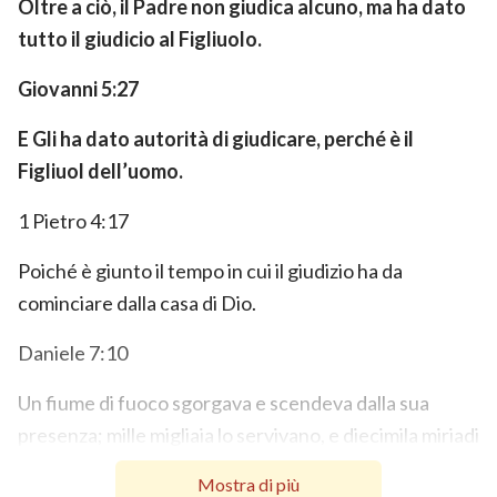
Oltre a ciò, il Padre non giudica alcuno, ma ha dato
tutto il giudicio al Figliuolo.
Giovanni 5:27
E Gli ha dato autorità di giudicare, perché è il
Figliuol dell’uomo.
1 Pietro 4:17
Poiché è giunto il tempo in cui il giudizio ha da
cominciare dalla casa di Dio.
Daniele 7:10
Un fiume di fuoco sgorgava e scendeva dalla sua
presenza; mille migliaia lo servivano, e diecimila miriadi
gli stavan davanti. Il giudizio si tenne, e i libri furono
Mostra di più