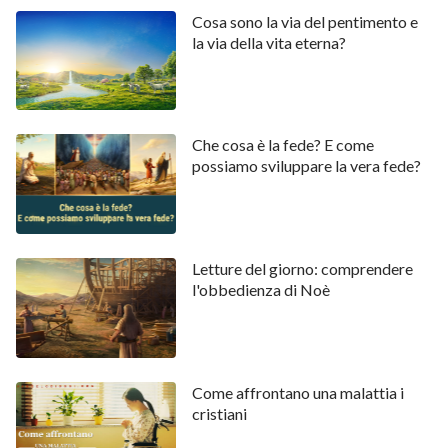
Cosa sono la via del pentimento e
alla legge, non morivano nel peccato.
la via della vita eterna?
Che cosa è la fede? E come
possiamo sviluppare la vera fede?
Letture del giorno: comprendere
l'obbedienza di Noè
L’umanità rispettò la legge per diverse migliaia di anni,
ma, a causa della corruzione di Satana, le persone
persero gradualmente la capacità di rispettarla e
Come affrontano una malattia i
ricominciarono a vivere nel peccato. Sempre più
cristiani
persone adoravano idoli, commettevano adulterio e