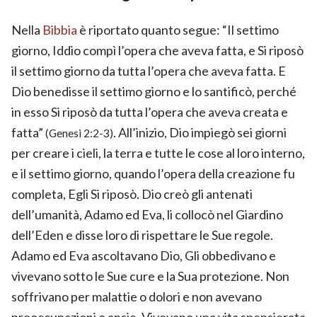
Nella
Bibbia
è riportato quanto segue: “Il settimo
giorno, Iddio compì l’opera che aveva fatta, e Si riposò
il settimo giorno da tutta l’opera che aveva fatta. E
Dio benedisse il settimo giorno e lo santificò, perché
in esso Si riposò da tutta l’opera che aveva creata e
fatta”
. All’inizio, Dio impiegò sei giorni
(Genesi 2:2-3)
per creare i cieli, la terra e tutte le cose al loro interno,
e il settimo giorno, quando l’opera della creazione fu
completa, Egli Si riposò. Dio creò gli antenati
dell’umanità, Adamo ed Eva, li collocò nel Giardino
dell’Eden e disse loro di rispettare le Sue regole.
Adamo ed Eva ascoltavano Dio, Gli obbedivano e
vivevano sotto le Sue cure e la Sua protezione. Non
soffrivano per malattie o dolori e non avevano
preoccupazioni o ansie. Vivevano una vita spensierata