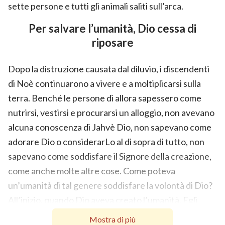
sette persone e tutti gli animali saliti sull’arca.
Per salvare l’umanità, Dio cessa di
riposare
Dopo la distruzione causata dal diluvio, i discendenti
di Noè continuarono a vivere e a moltiplicarsi sulla
terra. Benché le persone di allora sapessero come
nutrirsi, vestirsi e procurarsi un alloggio, non avevano
alcuna conoscenza di Jahvè Dio, non sapevano come
adorare Dio o considerarLo al di sopra di tutto, non
sapevano come soddisfare il Signore della creazione,
come anche molte altre cose. Come poteva
un’umanità di tal genere soddisfare la volontà di Dio?
All’inizio, quando Dio aveva creato l’umanità, Egli
aveva sperato che le persone avrebbero ascoltato le
Mostra di più