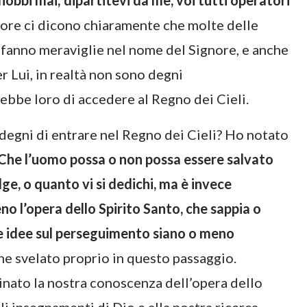
onobbi mai; dipartitevi da me, voi tutti operatori
gnore ci dicono chiaramente che molte delle
 fanno meraviglie nel nome del Signore, e anche
er Lui, in realtà non sono degni
bbe loro di accedere al Regno dei Cieli.
i degni di entrare nel Regno dei Cieli? Ho notato
Che l’uomo possa o non possa essere salvato
ge, o quanto vi si dedichi, ma è invece
o l’opera dello Spirito Santo, che sappia o
ue idee sul perseguimento siano o meno
ene svelato proprio in questo passaggio.
inato la nostra conoscenza dell’opera dello