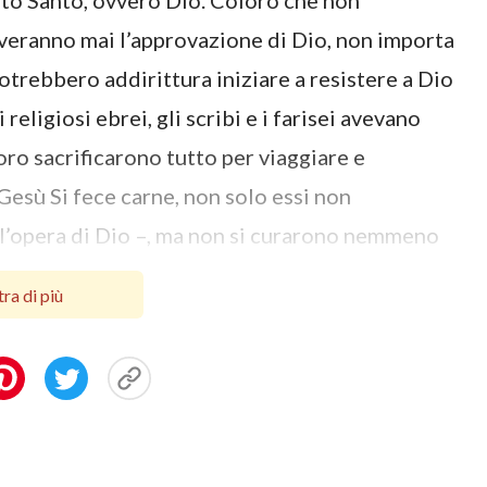
ito Santo, ovvero Dio. Coloro che non
veranno mai l’approvazione di Dio, non importa
potrebbero addirittura iniziare a resistere a Dio
religiosi ebrei, gli scribi e i farisei avevano
loro sacrificarono tutto per viaggiare e
Gesù Si fece carne, non solo essi non
 l’opera di Dio –, ma non si curarono nemmeno
proprie nozioni e concezioni, e cooperarono con
ra di più
Gesù sulla croce, commettendo così un orribile
zione di Dio. Questa è una prova che la
tale per noi, se vogliamo avere la possibilità di
o parametro.