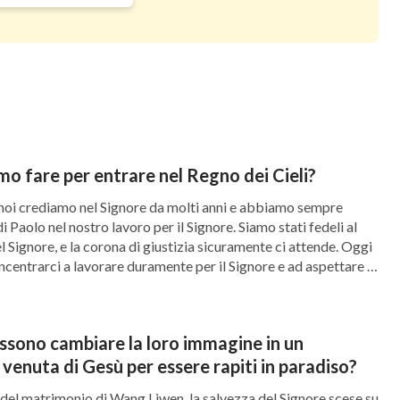
i dice: Signore, Signore, entrerà nel regno dei
ne’ cieli
”
. Qui, le parole “chi fa la
(Matteo 7:21)
 che persegue la via del Signore
Secondo Signore, soltanto queste persone
 è il secondo parametro.
e la verità accantonando le nostre concezioni?
 fare per entrare nel Regno dei Cieli?
noi crediamo nel Signore da molti anni e abbiamo sempre
 che metti in pratica è la verità e ciò che ottieni
i Paolo nel nostro lavoro per il Signore. Siamo stati fedeli al
l Signore, e la corona di giustizia sicuramente ci attende. Oggi
percorso che percorri è quello giusto. Se quello
entrarci a lavorare duramente per il Signore e ad aspettare il
he metti in pratica è la verità delle tue
nella tua indole e non sei affatto obbediente a
ssono cambiare la loro immagine in un
 allora ciò che cerchi ti porterà sicuramente
venuta di Gesù per essere rapiti in paradiso?
percorso del fallimento. Se sarai reso perfetto o
 del matrimonio di Wang Liwen, la salvezza del Signore scese su