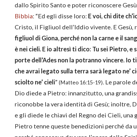
dallo Spirito Santo e poter riconoscere Gesù
Bibbia
: “Ed egli disse loro:
E voi, chi dite ch’i
Cristo, il Figliuol dell’Iddio vivente. E Gesù, 
figliuol di Giona, perché non la carne e il sa
è nei cieli. E io altresì ti dico: Tu sei Pietro,
porte dell’Ades non la potranno vincere. Io ti 
che avrai legato sulla terra sarà legato ne’ cie
sciolto ne’ cieli
”
. Le parole 
(Matteo 16:15-19)
Dio diede a Pietro: innanzitutto, una grandis
riconobbe la vera identità di Gesù; inoltre, 
e gli diede le chiavi del Regno dei Cieli, un
Pietro tenne queste benedizioni perché da u