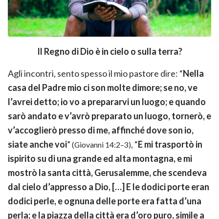
Il Regno di Dio è in cielo o sulla terra?
Agli incontri, sento spesso il mio pastore dire: “
Nella
casa del Padre mio ci son molte dimore; se no, ve
l’avrei detto; io vo a prepararvi un luogo; e quando
sarò andato e v’avrò preparato un luogo, tornerò, e
v’accoglierò presso di me, affinché dove son io,
siate anche voi
”
, “
E mi trasportò in
(Giovanni 14:2–3)
ispirito su di una grande ed alta montagna, e mi
mostrò la santa città, Gerusalemme, che scendeva
dal cielo d’appresso a Dio, […] E le dodici porte eran
dodici perle, e ognuna delle porte era fatta d’una
perla; e la piazza della città era d’oro puro, simile a