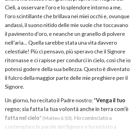
Cieli, a osservare l’oro e lo splendore intorno a me,
l’oro scintillante che brillava nei miei occhi e, ovunque
andassi, il suono nitido delle mie suole che toccavano
il pavimento d’oro, e neanche un granello di polvere
nell’aria… Quella sarebbe stata una vita davvero
celestiale! Più ci pensavo, più speravo che il Signore
ritornasse e ci rapisse per condurci in cielo, così che io
potessi godere della sua bellezza. Questo è diventato
il fulcro della maggior parte delle mie preghiere per il
Signore.
Un giorno, ho recitato il Padre nostro: “
Venga il tuo
regno; sia fatta la tua volontà anche in terra com’è
fatta nel cielo
”
. Ho cominciato a
(Matteo 6:10)
contemplare le parole del Signore e ho iniziato a
sentirmi confuso: il proposito di Dio è che preghiamo