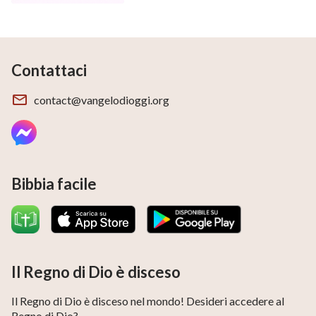
nostro adorabile figlio. Non potevo sopportare il
pensiero di andarmene e, alla fine, ho rinunciato
all’idea di divorziare da te.
Contattaci
Molte volte l’infelicità nel nostro matrimonio mi ha
contact@vangelodioggi.org
fatto piangere nella notte con le lacrime che
bagnavano il cuscino. Ma ti rendi conto che pensavo
che ti avrei sempre disprezzato e vissuto nel dolore a
causa della nostra povertà? ⋯ Fino a un giorno in cui
Bibbia facile
mia suocera mi ha parlato del
Vangelo
del Regno di
Dio. La
parola di Dio
ha scacciato l’oscurità dalla mia
vita, mi ha liberato dal mio dolore e ha eliminato la mia
antipatia per te.
Il Regno di Dio è disceso
Il Regno di Dio è disceso nel mondo! Desideri accedere al
Regno di Dio?