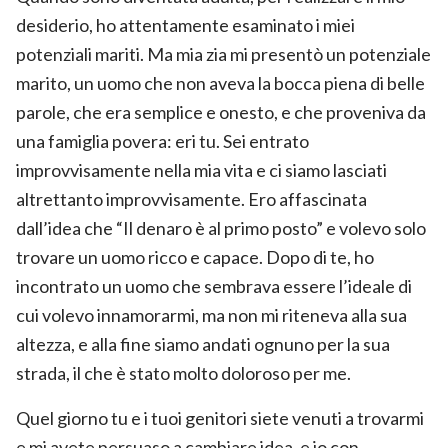
desiderio, ho attentamente esaminato i miei
potenziali mariti. Ma mia zia mi presentò un potenziale
marito, un uomo che non aveva la bocca piena di belle
parole, che era semplice e onesto, e che proveniva da
una famiglia povera: eri tu. Sei entrato
improvvisamente nella mia vita e ci siamo lasciati
altrettanto improvvisamente. Ero affascinata
dall’idea che “Il denaro è al primo posto” e volevo solo
trovare un uomo ricco e capace. Dopo di te, ho
incontrato un uomo che sembrava essere l’ideale di
cui volevo innamorarmi, ma non mi riteneva alla sua
altezza, e alla fine siamo andati ognuno per la sua
strada, il che è stato molto doloroso per me.
Quel giorno tu e i tuoi genitori siete venuti a trovarmi
e mi avete persuaso a cambiare idea, e io con