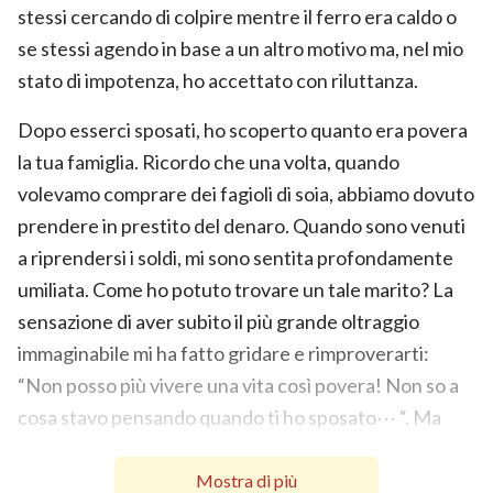
stessi cercando di colpire mentre il ferro era caldo o
se stessi agendo in base a un altro motivo ma, nel mio
stato di impotenza, ho accettato con riluttanza.
Dopo esserci sposati, ho scoperto quanto era povera
la tua famiglia. Ricordo che una volta, quando
volevamo comprare dei fagioli di soia, abbiamo dovuto
prendere in prestito del denaro. Quando sono venuti
a riprendersi i soldi, mi sono sentita profondamente
umiliata. Come ho potuto trovare un tale marito? La
sensazione di aver subito il più grande oltraggio
immaginabile mi ha fatto gridare e rimproverarti:
“Non posso più vivere una vita così povera! Non so a
cosa stavo pensando quando ti ho sposato⋯ “. Ma
ogni volta ti sedevi senza dire una parola.
Mostra di più