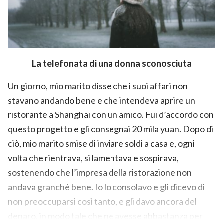
La telefonata di una donna sconosciuta
Un giorno, mio marito disse che i suoi affari non
stavano andando bene e che intendeva aprire un
ristorante a Shanghai con un amico. Fui d’accordo con
questo progetto e gli consegnai 20 mila yuan. Dopo di
ciò, mio marito smise di inviare soldi a casa e, ogni
volta che rientrava, si lamentava e sospirava,
sostenendo che l’impresa della ristorazione non
andava granché bene. Io lo consolavo e gli dicevo di
non preoccuparsi così tanto, e gli davo ancora del
denaro, in modo tale che ne avesse abbastanza per