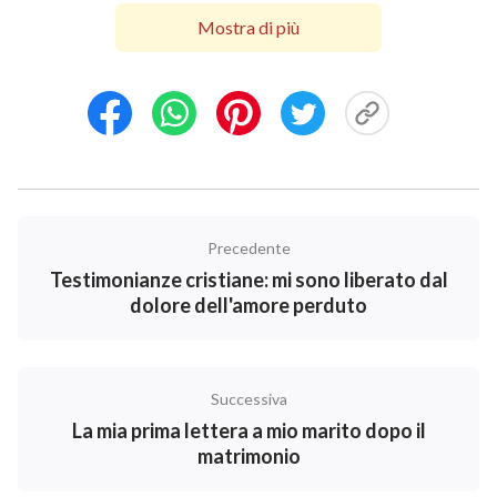
far proseguire la sua attività. Nonostante questo, mio
Mostra di più
marito non era più ottimista come una volta e qualche
volta mi evitava di proposito, quando rispondeva al
telefono. Tuttavia, non badavo troppo a questo
comportamento insolito, ritenendo che doveva
essere sottoposto a molte pressioni e non desiderava
che io mi preoccupassi!
Precedente
Un giorno, durante le vacanze estive, mio marito
Testimonianze cristiane: mi sono liberato dal
tornò a casa da Shanghai e comprò un po’ di vestiti a
dolore dell'amore perduto
me e alle nostre figlie. Ero davvero molto felice.
Pensai che doveva essere stato difficile per lui
trovare il tempo per farci visita e che, quindi,
Successiva
dovevamo sfruttare al massimo le nostre giornate
La mia prima lettera a mio marito dopo il
insieme, ma lui disse che aveva degli affari da sbrigare
matrimonio
quel pomeriggio e se ne uscì da solo. Anche se mi