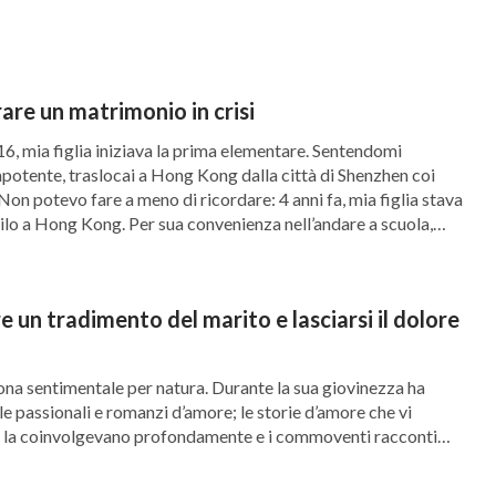
chiedevo: “Perché non riesco a soddisfare le
iava dei miei peccati? Come posso liberarmene?”.
a trovarmi con una sorella e mi disse,
re un matrimonio in crisi
o tanto atteso è finalmente tornato”. Al che,
, mia figlia iniziava la prima elementare. Sentendomi
otente, traslocai a Hong Kong dalla città di Shenzhen coi
r un attimo ne fui piacevolmente sorpresa, e
Non potevo fare a meno di ricordare: 4 anni fa, mia figlia stava
silo a Hong Kong. Per sua convenienza nell’andare a scuola,
 che stanno succedendo, in effetti è probabile
n dalla città di […]
ato, allora sarò salvata!”. C’era però una cosa
ffettivamente salvata, anche se avevo commesso
 un tradimento del marito e lasciarsi il dolore
lei mi lesse alcune righe delle parole di Dio: “
Gli
da un tratto di penna. Il futuro può essere
ona sentimentale per natura. Durante la sua giovinezza ha
e passionali e romanzi d’amore; le storie d’amore che vi
i Dio è infinita. […]”. “Finché l’uomo cerca la
e la coinvolgevano profondamente e i commoventi racconti
 riempivano la mente: non riusciva a toglierseli dalla testa. Da
ò che l’uomo possa aver fatto. Invece, è sulla
i, nell’ingenua Lin Min si piantarono […]