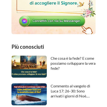
Più conosciuti
Che cosa è la fede? E come
possiamo sviluppare la vera
fede?
Commento al vangelo di
Luca 17: 26-30: Sono
arrivati i giorni di Noè.
Come cercare l'apparizione
di Dio?