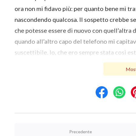
ora non mi fidavo più: per quanto bene mi tr
nascondendo qualcosa. Il sospetto crebbe s
che potesse essere di nuovo con quell’altra d
quando all’altro capo del telefono mi capita
suscettibile. Io, che ero sempre stata così es
scoraggiata: non volevo più uscire di casa e 
Most
un’unica, estenuante sofferenza. Quando pen
pezzi mi arrabbiavo moltissimo e mi sfogavo 
contro, però, lui poi si avviliva e restava lì 
rimorso, ovviamente anche io mi sentivo mo
irascibile e l’odio verso gli altri erano pecc
riuscivo a controllarmi, men che meno riusci
Precedente