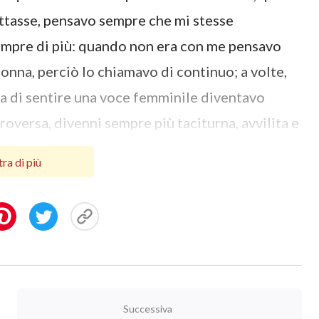
attasse, pensavo sempre che mi stesse
empre di più: quando non era con me pensavo
onna, perciò lo chiamavo di continuo; a volte,
va di sentire una voce femminile diventavo
troversa, divenni sempre più taciturna, avvilita e
non volevo parlare con nessuno. La mia vita era
ra di più
savo a come la mia famiglia fosse andata in
con mio marito. Ogni volta che gli urlavo
in silenzio. Nel vederlo così addolorato e pieno di
lto triste. Sapevo bene che un temperamento
ati e non facevano piacere al Signore, ma non
vo a perdonare mio marito.
Successiva