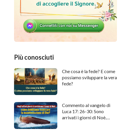
Più conosciuti
Che cosa è la fede? E come
possiamo sviluppare la vera
fede?
Commento al vangelo di
Luca 17: 26-30: Sono
arrivati i giorni di Noè.
Come cercare l'apparizione
di Dio?