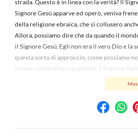
strada. Questo è in linea con la verità? Il S
Signore Gesù apparve ed operò, veniva fren
della religione ebraica, che si collusero anc
Allora, possiamo dire che da quando il mond
il Signore Gesù, Egli non era il vero Dio e la
questa sorta di approccio, come possiamo n
essere nati nell'epoca quando il Signore Ges
andando con loro resistendo e condannando
Most
qualcosa è la vera via, non lo valutiamo in bas
Spirito Santo e se possiede un’espressione de
dai leader del mondo religioso, questo modo 
Nella nostra fede noi non possiamo ascoltare 
sulla nostra investigazione riguardante la ve