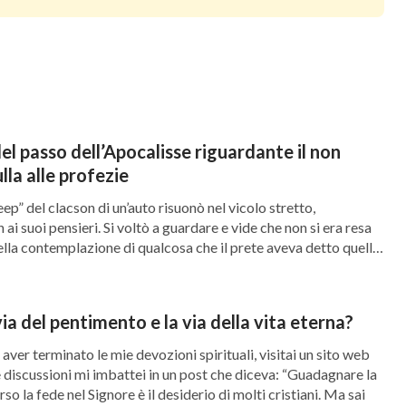
rido: Ecco lo sposo, uscitegli incontro!
”
(Matteo
rà aperto
”
. Però, i pastori, i sacerdoti
(Matteo 7:7)
tano di cercare e di investigare la vera strada in
l possibile per ostacolare la via, tenendo i fedeli
 del passo dell’Apocalisse riguardante il non
uesta una evidente violazione delle parole del
la alle profezie
te con il Signore?
ep” del clacson di un’auto risuonò nel vicolo stretto,
i suoi pensieri. Si voltò a guardare e vide che non si era resa
ene da Dio è destinata a prosperare, mentre
ella contemplazione di qualcosa che il prete aveva detto quella
a ad appassire e a fallire. Quando il Signore
cando una macchina dietro di lei. Si affrettò a scusarsi e […]
i condannarono il Suo lavoro, esso continua a
ia del pentimento e la via della vita eterna?
ome sempre più persone lo hanno accettato e
ver terminato le mie devozioni spirituali, visitai un sito web
do, molti pastori, sacerdoti o preti nel mondo
e discussioni mi imbattei in un post che diceva: “Guadagnare la
so la fede nel Signore è il desiderio di molti cristiani. Ma sai
 onnipotente degli ultimi giorni, ma oltre