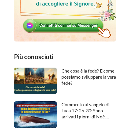
Più conosciuti
Che cosa è la fede? E come
possiamo sviluppare la vera
fede?
Commento al vangelo di
Luca 17: 26-30: Sono
arrivati i giorni di Noè.
Come cercare l'apparizione
di Dio?