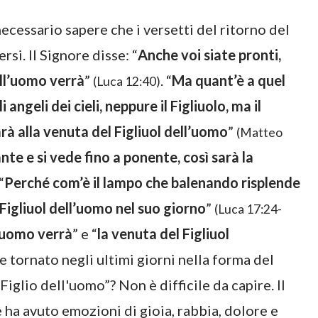
ecessario sapere che i versetti del ritorno del
rsi. Il Signore disse: “
Anche voi siate pronti,
ell’uomo verrà
”
. “
Ma quant’è a quel
(Luca 12:40)
 angeli dei cieli, neppure il Figliuolo, ma il
arà alla venuta del Figliuol dell’uomo
”
(Matteo
te e si vede fino a ponente, così sarà la
 “
Perché com’è il lampo che balenando risplende
l Figliuol dell’uomo nel suo giorno
”
(Luca 17:24-
ll’uomo verrà
” e “
la venuta del Figliuol
e tornato negli ultimi giorni nella forma del
l Figlio dell'uomo”? Non è difficile da capire. Il
ha avuto emozioni di gioia, rabbia, dolore e