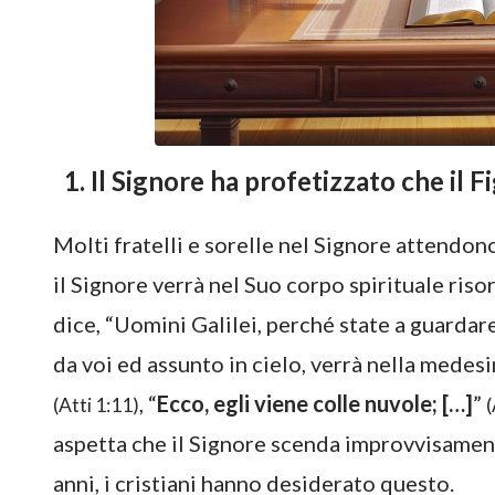
1. Il Signore ha profetizzato che il F
Molti fratelli e sorelle nel Signore attendon
il Signore verrà nel Suo corpo spirituale ris
dice, “Uomini Galilei, perché state a guardar
da voi ed assunto in cielo, verrà nella medes
, “
Ecco, egli viene colle nuvole; […]
”
(Atti 1:11)
(
aspetta che il Signore scenda improvvisamente
anni, i cristiani hanno desiderato questo.