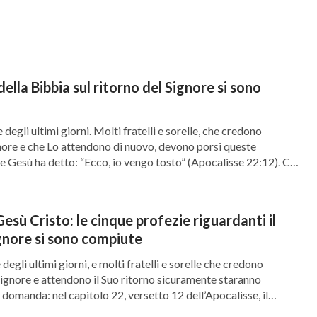
ltimi giorni, proprio come fece il Signore Gesù,
guidando la vita dell’uomo. Questo adempie le
 ladro; […]
”
. “
Perciò, anche voi
(Apocalisse 16:15)
della Bibbia sul ritorno del Signore si sono
 il Figliuol dell’uomo verrà
”
. “
Ma
(Matteo 24:44)
 sa, neppur gli angeli nel cielo, né il Figliuolo,
 degli ultimi giorni. Molti fratelli e sorelle, che credono
ture menzionano “
come un ladro
” e “
Ma quant’è
ore e che Lo attendono di nuovo, devono porsi queste
e Gesù ha detto: “Ecco, io vengo tosto” (Apocalisse 22:12). Ci
Perché il Signore profetizzò che sarebbe venuto
nare. È già ritornato? Come possiamo sapere se è ritornato o
uba in modo nascosto e non è facile da vedere.
…]
mo e Lo conosceremo. Se così è, le parole
sù Cristo: le cinque profezie riguardanti il
ignore si sono compiute
d al quell’ora, nessuno li sa
”, profetizzate nelle
 degli ultimi giorni, e molti fratelli e sorelle che credono
tre, solo quando Dio Si incarna come Figlio
ignore e attendono il Suo ritorno sicuramente staranno
 Figlio non saprà” potrà essere compiuta. Proprio
domanda: nel capitolo 22, versetto 12 dell’Apocalisse, il
tizzò: “Ecco, io vengo tosto”. Il Signore ci promise che