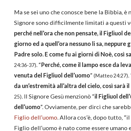
Ma se sei uno che conosce bene la Bibbia, è n
Signore sono difficilmente limitati a questi ve
perché nell’ora che non pensate, il Figliuol d
giorno ed a quell’ora nessuno li sa, neppure gli
Padre solo. E come fu ai giorni di Noè, così s
. “
Perché, come il lampo esce da levan
24:36-37)
venuta del Figliuol dell’uomo
”
.
(Matteo 24:27)
da un’estremità all’altra del cielo, così sarà i
. Il Signore Gesù menzionò “
il Figliuol de
25)
dell’uomo
”. Ovviamente, per dirci che sarebb
Figlio dell’uomo
. Allora cos’è, dopo tutto, “i
Figlio dell’uomo è nato come essere umano e 