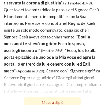
riservata la corona di giustizia
”
.
(2 Timoteo 4:7-8)
Questo detto contraddice la parola del Signore Gesù.
È fondamentalmente incompatibile con la Sua
intenzione. Per essere condotti nel Regno dei Cieli
esiste un solo modo comprovato, ossia ciò che il
Signore Gesù aveva detto chiaramente, “
E sulla
mezzanotte si levò un grido: Ecco lo sposo,
uscitegli incontro!
”
. “
Ecco, Io sto alla
(Matteo 25:6)
porta e picchio: se uno ode la Mia voce ed apre la
porta, Io entrerò da lui e cenerò con lui ed Egli
meco
”
. Cenare con il Signore significa
(Apocalisse 3:20)
ricevere l’opera di giudizio di Dio negli ultimi giorni.
Ricevendo il giudizio e il castigo di Dio, comprendiamo
tutte le verità e veniamo purificati e resi perfetti.
Questi sono i risultati della cena con il Signore. Perciò
Mostra di più
possiamo essere certi che si può entrare nel Regno