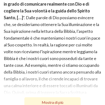
in grado di comunicare realmente con Dio e di
cogliere la Sua volontà e la guida dello Spirito
Santo, […]
”. Dalle parole di Dio possiamo evincere
che, se desideriamo ottenere la Sua illuminazione e la
Sua ispirazione nella lettura della Bibbia, l’aspetto
fondamentale è che manteniamo i nostri cuori in pace
al Suo cospetto. In realtà, la ragione per cui molte
volte non riceviamo l’ispirazione mentre leggiamo la
Bibbia è che i nostri cuori sono posseduti da tante e
tante cose. Ad esempio, mentre ci stiamo occupando
della Bibbia, i nostri cuori stanno ancora pensando alla
famiglia o al lavoro, il che ci rende incapaci di trovare
una calma interiore e di essere toccati o illuminati da
Dio. Quindi, prima di leggere la Sacra Scrittura,
faremmo meglio a mettere da parte le persone, le
Mostra di più