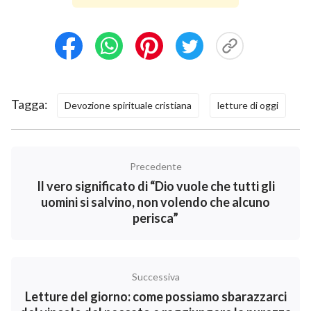
cose e le situazioni che disturbano le nostre menti, e a
pregare Dio e a calmare i nostri cuori innanzi a Lui.
Leggere la Bibbia in tale modo rende facile ricevere la
guida e la direzione di Dio.
2. Scegliamo i passi scritturali appropriati
Tagga:
Devozione spirituale cristiana
letture di oggi
in relazione alle nostre difficoltà e ai
nostri problemi
Precedente
Molti cristiani sono caduti in una trappola: quando
Il vero significato di “Dio vuole che tutti gli
leggono la Bibbia, affrontano i brani uno a uno in
uomini si salvino, non volendo che alcuno
sequenza o la sfogliano semplicemente e leggono ciò
perisca”
che cade sotto i loro occhi. Di conseguenza, non
riescono a ottenere un risultato positivo. Proprio
come un paziente, che ha bisogno di cure, non
Successiva
dovrebbe prendere il tipo di pillola che gli garba, ma
Letture del giorno: come possiamo sbarazzarci