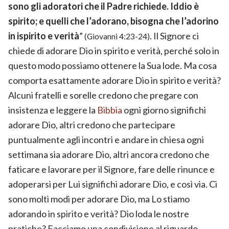
sono gli adoratori che il Padre richiede. Iddio è
spirito; e quelli che l’adorano, bisogna che l’adorino
in ispirito e verità
”
. Il Signore ci
(Giovanni 4:23-24)
chiede di adorare Dio in spirito e verità, perché solo in
questo modo possiamo ottenere la Sua lode. Ma cosa
comporta esattamente adorare Dio in spirito e verità?
Alcuni fratelli e sorelle credono che pregare con
insistenza e leggere la
Bibbia
ogni giorno significhi
adorare Dio, altri credono che partecipare
puntualmente agli incontri e andare in chiesa ogni
settimana sia adorare Dio, altri ancora credono che
faticare e lavorare per il Signore, fare delle rinunce e
adoperarsi per Lui significhi adorare Dio, e così via. Ci
sono molti modi per adorare Dio, ma Lo stiamo
adorando in spirito e verità? Dio loda le nostre
pratiche? Facciamo una condivisione al riguardo.