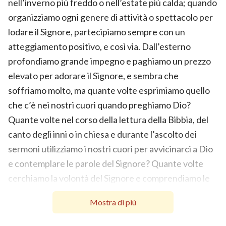
nell’inverno più freddo o nell’estate più calda; quando
organizziamo ogni genere di attività o spettacolo per
lodare il Signore, partecipiamo sempre con un
atteggiamento positivo, e così via. Dall’esterno
profondiamo grande impegno e paghiamo un prezzo
elevato per adorare il Signore, e sembra che
soffriamo molto, ma quante volte esprimiamo quello
che c’è nei nostri cuori quando preghiamo Dio?
Quante volte nel corso della lettura della Bibbia, del
canto degli inni o in chiesa e durante l’ascolto dei
sermoni utilizziamo i nostri cuori per avvicinarci a Dio
e contemplare le parole del Signore? Quante volte
cerchiamo la volontà del Signore e comprendiamo le
Sue parole mentre adoriamo Dio? Alcuni fratelli e
Mostra di più
sorelle praticano in questo modo da molti anni,
eppure ancora non comprendono la verità, non