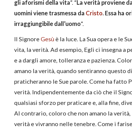
gli aforismi della vita
”. “
La verità proviene da
uomini viene trasmessa da
Cristo
. Essa ha o
irraggiungibile dall’uomo
”.
Il Signore
Gesù
è la luce. La Sua opera e le S
vita, la verità. Ad esempio, Egli ci insegna a
e a dargli amore, tolleranza e pazienza. Col
amano la verità, quando sentiranno questo d
praticheranno le Sue parole. Come ha fatto Pi
verità. Indipendentemente da ciò che il Sig
qualsiasi sforzo per praticare e, alla fine, d
Al contrario, coloro che non amano la verità,
verità e vivranno nelle tenebre. Come i faris