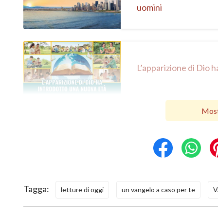
uomini
L’apparizione di Dio 
Most
Tagga:
letture di oggi
un vangelo a caso per te
V