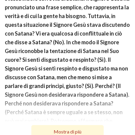
pronunciato una frase semplice, che rappresenta la
verità e di cui la gente ha bisogno. Tuttavia, in
questa situazione il Signore Gesù stava discutendo
con Satana? Vi era qualcosa di conflittuale in ciò
che disse a Satana? (No). In che modo il Signore
Gesù riconobbe la tentazione di Satana nel Suo
cuore? Si sentì disgustato e respinto? (Sì). Il
Signore Gesù si sentì respinto e disgustato ma non
discusse con Satana, men che meno si mise a
parlare di grandi princìpi, giusto? (Sì). Perché? (Il
Signore Gesù non desiderava rispondere a Satana).
Perché non desiderava rispondere a Satana?
(Perché Satana è sempre uguale a se stesso, non
può mai cambiare). Potremmo affermare che
Satana è irragionevole? (Sì). Satana può
Mostra di più