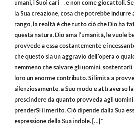
umani, i Suoi cari –, e non come giocattoli. S
la Sua creazione, cosa che potrebbe indurre a
rango, la realtà è che tutto ciò che Dio ha fa
questa natura. Dio ama l’umanità, le vuole be
provvede a essa costantemente e incessante
che questo sia un aggravio dell’opera o qual
nemmeno che salvare gli uomini, sostentarli
loro un enorme contributo. Si limita a provv
silenziosamente, a Suo modo e attraverso la 
prescindere da quanto provveda agli uomini e
prenderSi il merito. Ciò dipende dalla Sua e
espressione della Sua indole. […]
”.