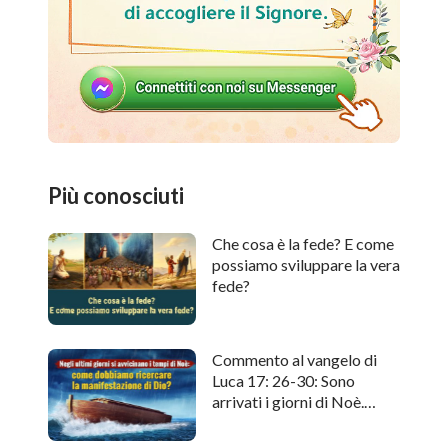
Più conosciuti
Che cosa è la fede? E come
possiamo sviluppare la vera
fede?
Commento al vangelo di
Luca 17: 26-30: Sono
arrivati i giorni di Noè.
Come cercare l'apparizione
di Dio?