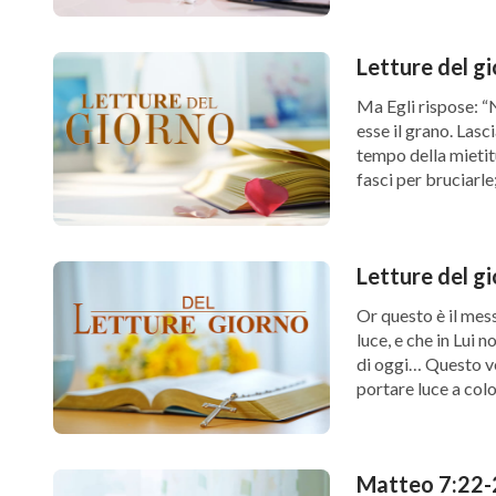
Letture del g
Ma Egli rispose: “N
esse il grano. Lasc
tempo della mietitu
fasci per bruciarl
Riflessioni sul ver
Letture del gi
Or questo è il mes
luce, e che in Lui 
di oggi… Questo ve
portare luce a col
Matteo 7:22-2