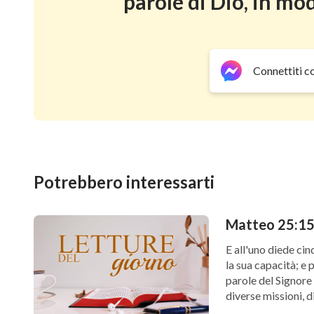
parole di Dio, in mod
Connettiti c
Potrebbero interessarti
Matteo 25:15 
E all'uno diede cin
la sua capacità; e 
parole del Signore
diverse missioni, d