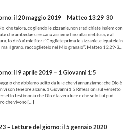
iorno: il 20 maggio 2019 – Matteo 13:29-30
o, che talora, cogliendo le zizzanie, non sradichiate insiem con
iate che ambedue crescano assieme fino alla mietitura; e al
ra, Io dirò ai mietitori: ‘Cogliete prima le zizzanie, e legatele in
e; ma il grano, raccoglietelo nel Mio granaio’”. Matteo 13:29-30
setto […]
orno: il 9 aprile 2019 – 1 Giovanni 1:5
saggio che abbiamo udito da lui e che vi annunziamo: che Dio è
non vi son tenebre alcune. 1 Giovanni 1:5 Riflessioni sul versetto
rsetto testimonia che Dio è la vera luce e che solo Lui può
oro che vivono […]
3 – Letture del giorno: il 5 gennaio 2020