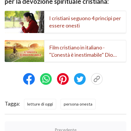
per la devozione spirituale cristiana:
I cristiani seguono 4 principi per
essere onesti
Film cristiano in italiano -
"L'onestà è inestimabile" Dio
benedice le persone oneste
Tagga:
letture di oggi
persona onesta
Precedente