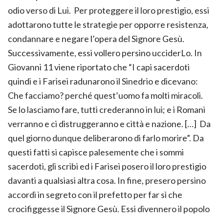
odio verso di Lui. Per proteggere il loro prestigio, essi
adottarono tutte le strategie per opporre resistenza,
condannare e negare l’opera del Signore Gesù.
Successivamente, essi vollero persino ucciderLo. In
Giovanni 11 viene riportato che “I capi sacerdoti
quindi e i Farisei radunarono il Sinedrio e dicevano:
Che facciamo? perché quest’uomo fa molti miracoli.
Se lo lasciamo fare, tutti crederanno in lui; e i Romani
verranno e ci distruggeranno e città e nazione. […] Da
quel giorno dunque deliberarono di farlo morire”. Da
questi fatti si capisce palesemente che i sommi
sacerdoti, gli scribi ed i Farisei posero il loro prestigio
davanti a qualsiasi altra cosa. In fine, presero persino
accordi in segreto con il prefetto per far sì che
crocifiggesse il Signore Gesù. Essi divennero il popolo