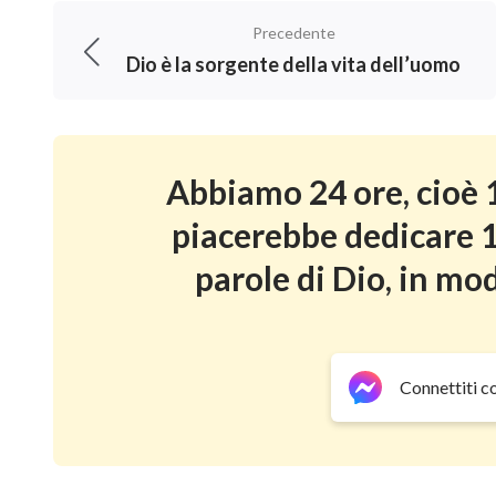
grado di obbedire volentieri e non sono causa
Precedente
saranno condannati. Tuttavia, quando gli uom
Dio è la sorgente della vita dell’uomo
l’opera di Dio, nutrono ancora delle concezio
conoscere l’opera del Dio incarnato, e nonost
nutrire molteplici concezioni su Dio e non so
Abbiamo 24 ore, cioè 1
allora anche se non causano problemi nutrend
piacerebbe dedicare 1
se tali concezioni non vengono manifestate, 
parole di Dio, in mod
all’opera di Dio. Essi non sono in grado di pr
Dio; questi uomini sono dei buoni a nulla e 
sono in grado di liberarsi dalle loro concezi
Connettiti c
parole, non è raro che i neofiti della fede a
sappiano nulla di Lui, ma è anormale che chi 
dell’opera di Dio sostenga tali concezioni e 