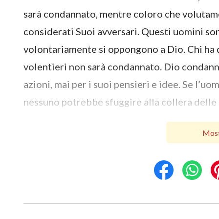
sarà condannato, mentre coloro che volutame
considerati Suoi avversari. Questi uomini son
volontariamente si oppongono a Dio. Chi ha 
volentieri non sarà condannato. Dio condanna
azioni, mai per i suoi pensieri e idee. Se l’
nessuno potrebbe sfuggire alla collera delle
volontariamente al Dio incarnato, saranno pun
Most
opposizione a Dio deriva dalle loro concezion
divina. Tali uomini resistono e distruggono 
nutrono delle concezioni riguardo a Dio, ma 
che tale genere di uomo è destinato ad esse
l’opera di Dio deliberatamente non saranno 