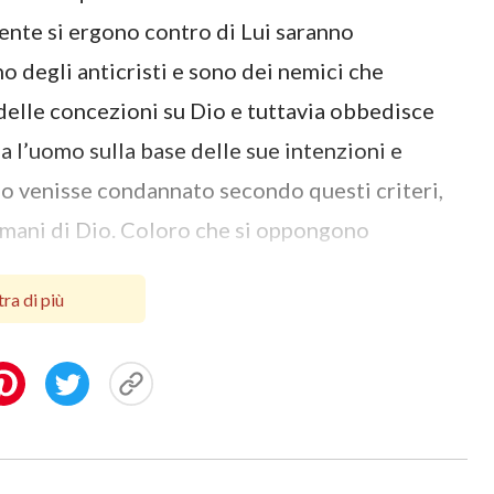
nte si ergono contro di Lui saranno
o degli anticristi e sono dei nemici che
delle concezioni su Dio e tuttavia obbedisce
 l’uomo sulla base delle sue intenzioni e
uomo venisse condannato secondo questi criteri,
 mani di Dio. Coloro che si oppongono
iti per la loro disobbedienza. La loro ostinata
ra di più
i su di Lui, che sono di ostacolo all’opera
consapevolmente l’opera di Dio. Non soltanto
intralciano la Sua opera, ed è per questo motivo
re condannato. Coloro che non avversano
condannati come peccatori, perché sono in