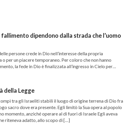
guenza di tale anormalità che tali uomini
tta, sono dei buoni a nulla; sono quelli che più
grazia di Dio invano. Tutti questi uomini
il fallimento dipendono dalla strada che l’uomo
elle persone crede in Dio nell’interesse della propria
 di Dio sono quelli che si oppongono a Dio e ciò
a o per un piacere temporaneo. Per coloro che non hanno
za dello scopo dell’opera di Dio e tuttavia non
mento, la fede in Dio è finalizzata all’ingresso in Cielo per
compense, non a essere resi perfetti o a svolgere il dovere di
o la
Bibbia
in grandi chiese, recitano la Bibbia
. In […]
’opera di Dio. Non uno è in grado di conoscere
tà della Legge
e di Dio. Sono tutti uomini meschini e privi di
mpì tra gli Israeliti stabilì il luogo di origine terrena di Dio fra
luogo sacro dove era presente. Egli limitò la Sua opera al popolo
 Anche se brandiscono il nome di Dio, Gli si
imo momento, anziché operare al di fuori di Israele Egli aveva
o della definizione di credenti in Dio, sono
he riteneva adatto, allo scopo di […]
gue dell’uomo. Tutti questi uomini sono diavoli