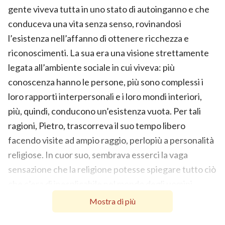
gente viveva tutta in uno stato di autoinganno e che
conduceva una vita senza senso, rovinandosi
l’esistenza nell’affanno di ottenere ricchezza e
riconoscimenti. La sua era una visione strettamente
legata all’ambiente sociale in cui viveva: più
conoscenza hanno le persone, più sono complessi i
loro rapporti interpersonali e i loro mondi interiori,
più, quindi, conducono un’esistenza vuota. Per tali
ragioni, Pietro, trascorreva il suo tempo libero
facendo visite ad ampio raggio, perlopiù a personalità
religiose. In cuor suo, sembrava esserci la vaga
sensazione che la religione potesse spiegare tutto ciò
che c’era di inesplicabile nel mondo degli uomini,
perciò spesso si recava in una vicina sinagoga per
Mostra di più
assistere alle funzioni liturgiche. I suoi genitori non