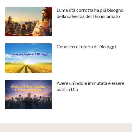
che frequentava erano bestie travestite da uomini;
L’umanità corrotta ha più bisogno
erano animali con un aspetto umano. All’epoca, Pietro
della salvezza del Dio incarnato
era molto ingenuo, così, in diverse occasioni, le
supplicò con tutto il cuore. Ma come potevano quelle
figure religiose astute e scaltre ascoltare le suppliche
Conoscere l’opera di Dio oggi
di quell’appassionato giovane? Fu allora che Pietro
avvertì la vera vacuità della vita umana: al suo primo
ingresso sul palcoscenico della vita, aveva fallito… Un
anno dopo, lasciò la sinagoga e andò a vivere per
Avere un’indole immutata è essere
conto proprio.
ostili a Dio
La delusione rese molto più maturo e smaliziato il
diciottenne Pietro. Non vi era più alcuna traccia della
sua ingenuità giovanile; l’innocenza e la semplicità del
ragazzo erano state spietatamente soffocate dalla
delusione subita e, così, iniziò una nuova vita come