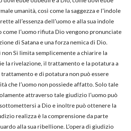
omo dovrebbe obbedire a Dio, come dovrebbe
male umanità, così come la saggezza e l’indole
irette all’essenza dell’uomo e alla sua indole
ano come l’uomo rifiuta Dio vengono pronunciate
zione di Satana e una forza nemica di Dio.
 non Si limita semplicemente a chiarire la
la rivelazione, il trattamento e la potatura a
i trattamento e di potatura non può essere
rità che l’uomo non possiede affatto. Solo tale
solamente attraverso tale giudizio l’uomo può
ottomettersi a Dio e inoltre può ottenere la
udizio realizza è la comprensione da parte
uardo alla sua ribellione. L’opera di giudizio