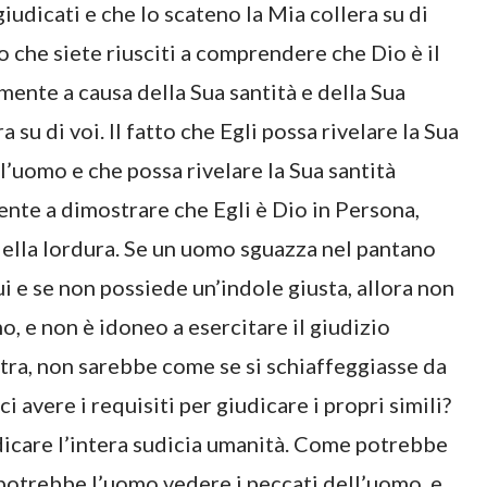
iudicati e che Io scateno la Mia collera su di
o che siete riusciti a comprendere che Dio è il
amente a causa della Sua santità e della Sua
a su di voi. Il fatto che Egli possa rivelare la Sua
l’uomo e che possa rivelare la Sua santità
ente a dimostrare che Egli è Dio in Persona,
della lordura. Se un uomo sguazza nel pantano
 lui e se non possiede un’indole giusta, allora non
mo, e non è idoneo a esercitare il giudizio
ltra, non sarebbe come se si schiaffeggiasse da
vere i requisiti per giudicare i propri simili?
udicare l’intera sudicia umanità. Come potrebbe
potrebbe l’uomo vedere i peccati dell’uomo, e