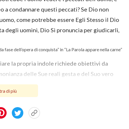
o a condannare questi peccati? Se Dio non
ll’uomo, come potrebbe essere Egli Stesso il Dio
a degli uomini, Dio Si pronuncia per giudicarli,
a fase dell’opera di conquista” in “La Parola appare nella carne”
iare la propria indole richiede obiettivi da
monianza delle Sue reali gesta e del Suo vero
o dalla carne incarnata di Dio ed entrambi
ra di più
rmale e reale. Questo è il motivo per cui
o per tutti gli uomini corrotti. Dal momento che
mmagini delle divinità vaghe e soprannaturali
l momento che sono tenute a gettare via la loro