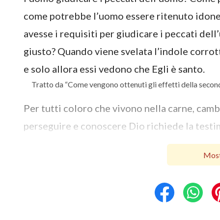
come potrebbe l’uomo essere ritenuto idone
avesse i requisiti per giudicare i peccati de
giusto? Quando viene svelata l’indole corrott
e solo allora essi vedono che Egli è santo.
Tratto da “Come vengono ottenuti gli effetti della second
Per tutti coloro che vivono nella carne, camb
perseguire e conoscere Dio richiede la testi
volto. Entrambi possono essere raggiunti sol
Most
possono essere realizzati solo dalla carne no
l’incarnazione è necessaria e ciò è necessari
le persone sono tenute a conoscere Dio, le i
devono essere scacciate dai loro cuori e, da