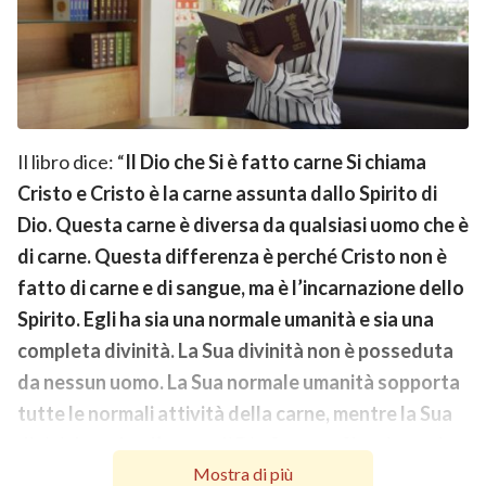
Il libro dice: “
Il Dio che Si è fatto carne Si chiama
Cristo e Cristo è la carne assunta dallo Spirito di
Dio. Questa carne è diversa da qualsiasi uomo che è
di carne. Questa differenza è perché Cristo non è
fatto di carne e di sangue, ma è l’incarnazione dello
Spirito. Egli ha sia una normale umanità e sia una
completa divinità. La Sua divinità non è posseduta
da nessun uomo. La Sua normale umanità sopporta
tutte le normali attività della carne, mentre la Sua
divinità svolge l’opera di Dio Stesso. Che si tratti
Mostra di più
della Sua umanità o della Sua divinità, entrambe