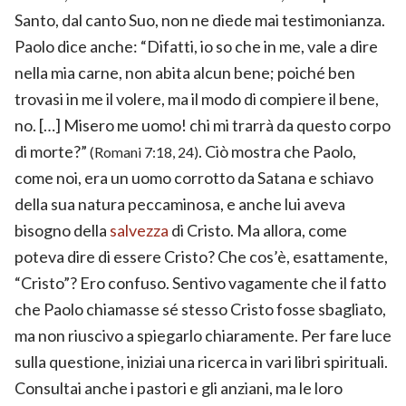
Santo, dal canto Suo, non ne diede mai testimonianza.
Paolo dice anche: “Difatti, io so che in me, vale a dire
nella mia carne, non abita alcun bene; poiché ben
trovasi in me il volere, ma il modo di compiere il bene,
no. […] Misero me uomo! chi mi trarrà da questo corpo
di morte?”
. Ciò mostra che Paolo,
(Romani 7:18, 24)
come noi, era un uomo corrotto da Satana e schiavo
della sua natura peccaminosa, e anche lui aveva
bisogno della
salvezza
di Cristo. Ma allora, come
poteva dire di essere Cristo? Che cos’è, esattamente,
“Cristo”? Ero confuso. Sentivo vagamente che il fatto
che Paolo chiamasse sé stesso Cristo fosse sbagliato,
ma non riuscivo a spiegarlo chiaramente. Per fare luce
sulla questione, iniziai una ricerca in vari libri spirituali.
Consultai anche i pastori e gli anziani, ma le loro