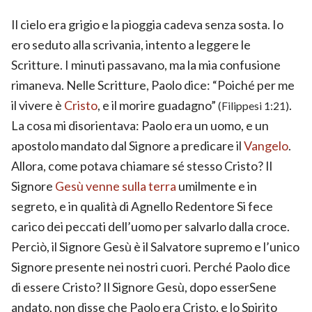
Il cielo era grigio e la pioggia cadeva senza sosta. Io
ero seduto alla scrivania, intento a leggere le
Scritture. I minuti passavano, ma la mia confusione
rimaneva. Nelle Scritture, Paolo dice: “Poiché per me
il vivere è
Cristo
, e il morire guadagno”
.
(Filippesi 1:21)
La cosa mi disorientava: Paolo era un uomo, e un
apostolo mandato dal Signore a predicare il
Vangelo
.
Allora, come potava chiamare sé stesso Cristo? Il
Signore
Gesù
venne sulla terra
umilmente e in
segreto, e in qualità di Agnello Redentore Si fece
carico dei peccati dell’uomo per salvarlo dalla croce.
Perciò, il Signore Gesù è il Salvatore supremo e l’unico
Signore presente nei nostri cuori. Perché Paolo dice
di essere Cristo? Il Signore Gesù, dopo esserSene
andato, non disse che Paolo era Cristo, e lo Spirito