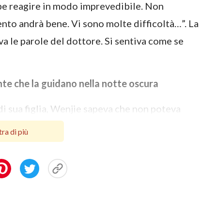
be reagire in modo imprevedibile. Non
vento andrà bene. Vi sono molte difficoltà…”. La
a le parole del dottore. Si sentiva come se
ante che la guidano nella notte oscura
di sua figlia, Wenjie sapeva che non poteva
riva ancora più di lei e aveva bisogno di
ra di più
ristiana e che in ogni evento avrebbe dovuto
terGli di essere il suo sostegno. Solo Dio
ebbe avuto bisogno per fronteggiare questa