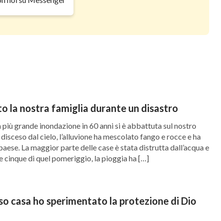
eranza e l’unico aiuto per l’essere umano. Grazie
co di Wenjie si placò gradualmente e lei se ne
 figlia e suo genero credevano in Dio, quindi
 loro sulla Sua parola. Quando tutti loro
anno il coraggio di affrontare questa
to la nostra famiglia durante un disastro
la più grande inondazione in 60 anni si è abbattuta sul nostro
a
parola di Dio
con sua figlia e suo genero. Tutti
è disceso dal cielo, l’alluvione ha mescolato fango e rocce e ha
essa da Dio e che ogni cosa è nelle Sue mani.
paese. La maggior parte delle case è stata distrutta dall’acqua e
e cinque di quel pomeriggio, la pioggia ha […]
che avviene nell’universo, non vi è nulla in cui Io
e non sia nelle Mie mani?
”. Da tali parole, Wenjie
 il potere di Dio sono imperscrutabili per l’uomo
rso casa ho sperimentato la protezione di Dio
da Lui governato. Il sole che sorge a est e