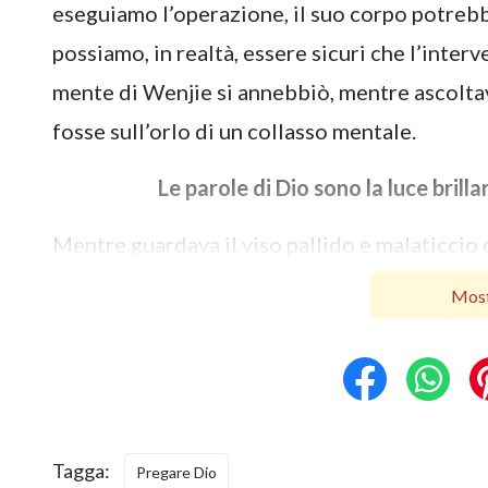
eseguiamo l’operazione, il suo corpo potreb
possiamo, in realtà, essere sicuri che l’inter
mente di Wenjie si annebbiò, mentre ascoltav
fosse sull’orlo di un collasso mentale.
Le parole di Dio sono la luce brill
Mentre guardava il viso pallido e malaticcio 
piangere, perché era certo che la ragazza soff
Most
incoraggiamento. Wenjie si ricordò che era c
fare affidamento su Dio e pregarLo, e permet
poteva darle la fiducia e la forza di cui avr
situazione.
Tagga:
Pregare Dio