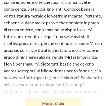
comprensione, molte questioni di cui non avete
conoscenza. Siete così ignoranti. Conosco bene la
vostra statura morale e le vostre mancanze. Pertanto,
sebbene vi siano molte parole che non siete in grado
di comprendere, sono comunque disposto a dirvi
tutte queste verità alle quali non siete mai stati
ricettivi prima d’ora, perché continuo a chiederMi con
ansia se, con la vostra attuale statura morale, siate in
grado di rimanere saldi nel renderMi testimonianza.
Non è per sminuirvi. Siete tutti bestie che devono
ancora sottoporsi al Mio addestramento formale, e io
non vedo affatto quanta gloria ci sia in voi. Sebbene Io
abbia speso una notevole quantità di energia
operando su di voi, sembra che gli elementi positivi in
voi siano praticamente inesistenti, e gli elementi
Mostra di più
negativi si possano contare sulle dita di una mano e