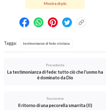
inseguivano piaceri materiali e non partecipavano più
Mostra di più
agli incontri. Quando alcuni di loro si ammalavano,
pregavano ma non venivano guariti, allora si facevano
deboli e negativi. Se c’erano casi di adulterio alla
nostra chiesa, i pastori chiudevano un occhio e
ignoravano l’accaduto.
Tagga:
testimonianze di fede cristiana
Precedente
La testimonianza di fede: tutto ciò che l'uomo ha
è dominato da Dio
Successiva
Il ritorno di una pecorella smarrita (II)