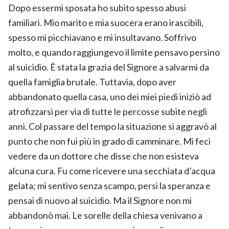
Dopo essermi sposata ho subito spesso abusi
familiari. Mio marito e mia suocera erano irascibili,
spesso mi picchiavano e mi insultavano. Soffrivo
molto, e quando raggiungevo il limite pensavo persino
al suicidio. È stata la grazia del Signore a salvarmi da
quella famiglia brutale. Tuttavia, dopo aver
abbandonato quella casa, uno dei miei piedi iniziò ad
atrofizzarsi per via di tutte le percosse subite negli
anni. Col passare del tempo la situazione si aggravò al
punto che non fui più in grado di camminare. Mi feci
vedere da un dottore che disse che non esisteva
alcuna cura. Fu come ricevere una secchiata d’acqua
gelata; mi sentivo senza scampo, persi la speranza e
pensai di nuovo al suicidio. Ma il Signore non mi
abbandonò mai. Le sorelle della chiesa venivano a