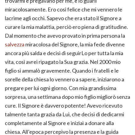
trovarmi e pregavano per me, e io guarii
miracolosamente. Ero così felice che mi vennero le
lacrime agli occhi. Sapevo che era stato il Signore a
curare la mia malattia, perciò ero piena di gratitudine.
Dal momento che avevo provato in prima persona la
salvezza
miracolosa del Signore, la mia fede divenne
ancora più salda e decisi di seguirLo per tutta la mia
vita, così avrei ripagato la Sua grazia. Nel 2000 mio
figlio si ammalò gravemente. Quando i fratelli e le
sorelle della chiesa lo vennero a sapere, iniziarono a
pregare per lui ogni giorno. Con mia grandissima
sorpresa, una settimana dopo mio figlio migliorò senza
cure. Il Signore è davvero potente! Avevo ricevuto
talmente tanta grazia da Lui, che decisi di dedicarmi
completamente al Signore e iniziai a donare alla
chiesa. All’epoca percepivo la presenza e la guida