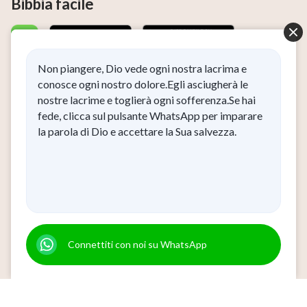
Bibbia facile
Non piangere, Dio vede ogni nostra lacrima e
conosce ogni nostro dolore.Egli asciugherà le
Il Regno di Dio è disceso
nostre lacrime e toglierà ogni sofferenza.Se hai
fede, clicca sul pulsante WhatsApp per imparare
Il Regno di Dio è disceso nel mondo! Desideri accedere al
la parola di Dio e accettare la Sua salvezza.
Regno di Dio?
Ho letto e accetto l’
Informativa sulla privacy
.
Connettiti con noi su Messenger
Connettiti con noi su WhatsApp
Chi siamo
Informativa sulla privacy
|
|
Informativa sui cookie
|
Avviso legale e condizioni per l’uso
Riconoscimenti
|