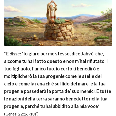
“E disse: ‘
Io giuro per me stesso, dice Jahvè, che,
siccome tu hai fatto questo e non m’hai rifiutato il
tuo figliuolo, l’unico tuo, io certo ti benedirò e
moltiplicherò la tua progenie come le stelle del
cielo e come la rena ch’è sul lido del mare; e la tua
progenie possederà la porta de’ suoi nemici. E tutte
le nazioni della terra saranno benedette nella tua
progenie, perché tu hai ubbidito alla mia voce
’
”.
(Genesi 22:16-18)