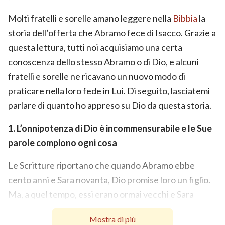
Molti fratelli e sorelle amano leggere nella
Bibbia
la
storia dell’offerta che Abramo fece di Isacco. Grazie a
questa lettura, tutti noi acquisiamo una certa
conoscenza dello stesso Abramo o di Dio, e alcuni
fratelli e sorelle ne ricavano un nuovo modo di
praticare nella loro fede in Lui. Di seguito, lasciatemi
parlare di quanto ho appreso su Dio da questa storia.
1. L’onnipotenza di Dio è incommensurabile e le Sue
parole compiono ogni cosa
Le Scritture riportano che quando Abramo ebbe
cento anni e Sara novanta, Dio promise loro un figlio.
Ma, a quel tempo, essi erano ormai vecchi e Sara
aveva superato l’età feconda, per cui, dopo aver
Mostra di più
ascoltato la
parola di Dio
, Abramo si prostrò con la