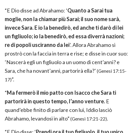
“E Dio disse ad Abrahamo: ‘
Quanto a Sarai tua
moglie, non la chiamar più Sarai; il suo nome sarà,
invece Sara. E io la benedirò, ed anche ti darò di lei
un figliuolo; io la benedirò, ed essa diverrà nazioni;
re di popoli usciranno da lei
’. Allora Abrahamo si
prostrò con la faccia in terra e rise; e disse in cuor suo:
‘Nascerà egli un figliuolo a un uomo di cent’anni? e
Sara, che ha novant’anni, partorirà ella?’
(Genesi 17:15-
”.
17)
“
Ma fermerò il mio patto con Isacco che Sara ti
partorirà in questo tempo, l’anno venture.
E
quand’ebbe finito di parlare con lui, Iddio lasciò
Abrahamo, levandosi in alto”
.
(Genesi 17:21-22)
“E Dio disse: ‘
Prendi ora il tuo figliuolo, il tuo unico,