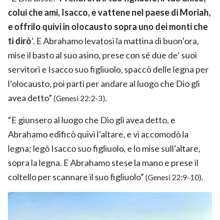
colui che ami, Isacco, e vattene nel paese di Moriah,
e offrilo quivi in olocausto sopra uno dei monti che
ti dirò
’. E Abrahamo levatosi la mattina di buon’ora,
mise il basto al suo asino, prese con sé due de’ suoi
servitori e Isacco suo figliuolo, spaccò delle legna per
l’olocausto, poi partì per andare al luogo che Dio gli
avea detto”
.
(Genesi 22:2-3)
“E giunsero al luogo che Dio gli avea detto, e
Abrahamo edificò quivi l’altare, e vi accomodò la
legna; legò Isacco suo figliuolo, e lo mise sull’altare,
sopra la legna. E Abrahamo stese la mano e prese il
coltello per scannare il suo figliuolo”
.
(Genesi 22:9-10)