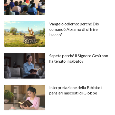
verso l’uomo non è immutabile, ma piuttosto cambia
con il trasformarsi dell’atteggiamento dell’uomo
verso Dio: questa è la Sua indole di giustizia.
Vangelo odierno: perché Dio
Riandando con la memoria a quando il Signore Gesù
comandò Abramo di offrire
Isacco?
giunse sulla terra per compiere la Sua opera,
ricordiamo che Egli espresse molte verità e compì
molti segni e prodigi. I farisei, i sacerdoti e gli scribi
Sapete perché il Signore Gesù non
sapevano perfettamente che le parole e l’opera del
ha tenuto il sabato?
Signore Gesù avevano autorità e potere, ma, al fine di
salvaguardare le proprie posizioni e i propri mezzi di
sussistenza, incautamente fabbricarono voci e
giudicarono e denigrarono il Signore, e
Interpretazione della Bibbia: i
pensieri nascosti di Giobbe
bestemmiarono persino contro di Lui, sostenendo
che Egli aveva scacciato i demoni facendo
affidamento su Satana, e cercarono di impedire alla