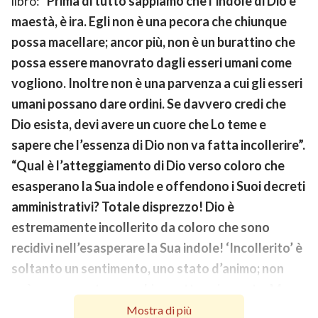
libro: “
Prima di tutto sappiamo che l’indole di Dio è
maestà, è ira. Egli non è una pecora che chiunque
possa macellare; ancor più, non è un burattino che
possa essere manovrato dagli esseri umani come
vogliono. Inoltre non è una parvenza a cui gli esseri
umani possano dare ordini. Se davvero credi che
Dio esista, devi avere un cuore che Lo teme e
sapere che l’essenza di Dio non va fatta incollerire”.
“Qual è l’atteggiamento di Dio verso coloro che
esasperano la Sua indole e offendono i Suoi decreti
amministrativi? Totale disprezzo! Dio è
estremamente incollerito da coloro che sono
recidivi nell’esasperare la Sua indole! ‘Incollerito’ è
soltanto un sentimento, uno stato d’animo; non
può rappresentare un chiaro atteggiamento. Ma
questo sentimento, questo stato d’animo
Mostra di più