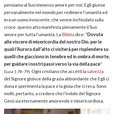
pensiamo al Suo immenso amore per noi; Egli giunse
personalmente nel mondo per redimere l’umanità ed
era un uomo innocente, che venne inchiodato sulla
croce: questo atto manifesta pienamente il Suo
amore per tutta l’umanità. La
Bibbia
dice: “
Dovuta
alle viscere di misericordia del nostro Dio, per le
quali l’Aurora dall’alto ci visiterà per risplendere su
quelli che giacciono in tenebre ed in ombra di morte,
per guidare i nostri passi verso la via della pace
”
. Ogni cristiano che accetti la
salvezza
(Luca 1:78–79)
del Signore gioisce della grazia abbondante che Egli ci
dona e sperimenta la pace e la gioia che ci reca. Sono
molti, pertanto, a credere che l’indole del Signore
Gesù sia eternamente amorevole e misericordiosa.