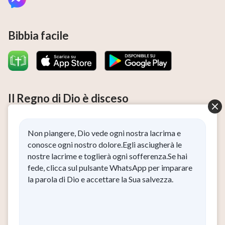
Bibbia facile
Il Regno di Dio è disceso
Il Regno di Dio è disceso nel mondo! Desideri accedere al
Regno di Dio?
Non piangere, Dio vede ogni nostra lacrima e
conosce ogni nostro dolore.Egli asciugherà le
Ho letto e accetto l’
Informativa sulla privacy
.
nostre lacrime e toglierà ogni sofferenza.Se hai
fede, clicca sul pulsante WhatsApp per imparare
Connettiti con noi su Messenger
la parola di Dio e accettare la Sua salvezza.
Chi siamo
Informativa sulla privacy
|
|