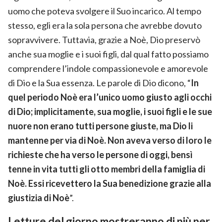
uomo che poteva svolgere il Suo incarico. Al tempo
stesso, egli era la sola persona che avrebbe dovuto
sopravvivere. Tuttavia, grazie a Noè, Dio preservò
anche sua moglie e i suoi figli, dal qual fatto possiamo
comprendere l’indole compassionevole e amorevole
di Dio e la Sua essenza. Le parole di Dio dicono, “
In
quel periodo Noè era l’unico uomo giusto agli occhi
di Dio; implicitamente, sua moglie, i suoi figli e le sue
nuore non erano tutti persone giuste, ma Dio li
mantenne per via di Noè. Non aveva verso di loro le
richieste che ha verso le persone di oggi, bensì
tenne in vita tutti gli otto membri della famiglia di
Noè. Essi ricevettero la Sua benedizione grazie alla
giustizia di Noè
”.
Letture del giorno mostreranno di più per