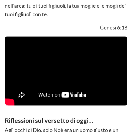
nell’arca: tu e i tuoi figliuoli, la tua moglie e le mogli de’
tuoi figliuoli con te.
Genesi 6:18
Riflessioni sul versetto di oggi…
Agli occhi di Dio, solo Noè era un uomo giusto e un