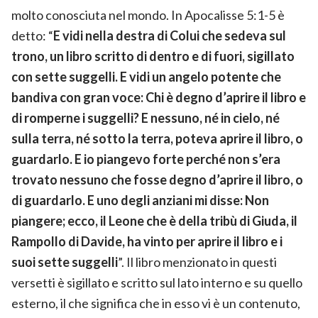
molto conosciuta nel mondo. In Apocalisse 5:1-5 è
detto: “
E vidi nella destra di Colui che sedeva sul
trono, un libro scritto di dentro e di fuori, sigillato
con sette suggelli. E vidi un angelo potente che
bandiva con gran voce: Chi è degno d’aprire il libro e
di romperne i suggelli? E nessuno, né in cielo, né
sulla terra, né sotto la terra, poteva aprire il libro, o
guardarlo. E io piangevo forte perché non s’era
trovato nessuno che fosse degno d’aprire il libro, o
di guardarlo. E uno degli anziani mi disse: Non
piangere; ecco, il Leone che è della tribù di Giuda, il
Rampollo di Davide, ha vinto per aprire il libro e i
suoi sette suggelli
”. Il libro menzionato in questi
versetti è sigillato e scritto sul lato interno e su quello
esterno, il che significa che in esso vi è un contenuto,