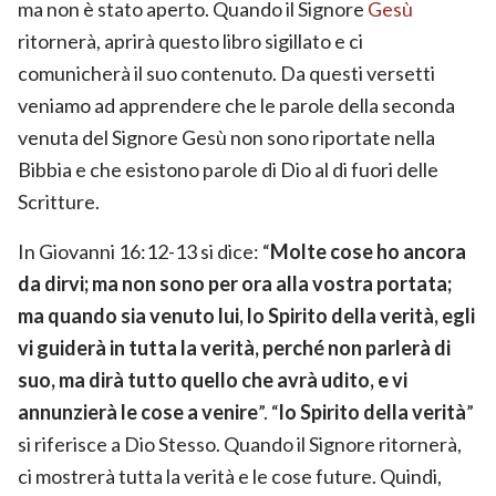
ma non è stato aperto. Quando il Signore
Gesù
ritornerà, aprirà questo libro sigillato e ci
comunicherà il suo contenuto. Da questi versetti
veniamo ad apprendere che le parole della seconda
venuta del Signore Gesù non sono riportate nella
Bibbia e che esistono parole di Dio al di fuori delle
Scritture.
In Giovanni 16:12-13 si dice: “
Molte cose ho ancora
da dirvi; ma non sono per ora alla vostra portata;
ma quando sia venuto lui, lo Spirito della verità, egli
vi guiderà in tutta la verità, perché non parlerà di
suo, ma dirà tutto quello che avrà udito, e vi
annunzierà le cose a venire
”. “
lo Spirito della verità
”
si riferisce a Dio Stesso. Quando il Signore ritornerà,
ci mostrerà tutta la verità e le cose future. Quindi,