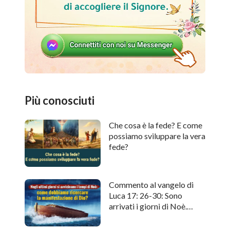
Più conosciuti
Che cosa è la fede? E come
possiamo sviluppare la vera
fede?
Commento al vangelo di
Luca 17: 26-30: Sono
arrivati i giorni di Noè.
Come cercare l'apparizione
di Dio?