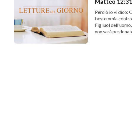
Matteo 12:31-
Perciò io vi dico:
bestemmia contro l
Figliuol dell'uomo,
non sarà perdonato
Riflessioni sul […]