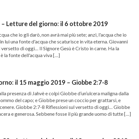
Giovanni 4:14 – Letture del giorno: il 6 ottobre 2019
qua che io gli darò, non avrà mai più sete; anzi, l'acqua che io
 in lui una fonte d'acqua che scaturisce in vita eterna. Giovanni
l versetto di oggi… Il Signore Gesù è Cristo in carne. Ha la
è la fonte dell'acqua viva […]
iorno: il 15 maggio 2019 – Giobbe 2:7-8
dalla presenza di Jahvè e colpì Giobbe d’un’ulcera maligna dalla
l sommo del capo; e Giobbe prese un coccio per grattarsi, e
 cenere. Giobbe 2:7-8 Riflessioni sul versetto di oggi… Giobbe
ncera e generosa. Sebbene fosse il più grande uomo di tutte […]