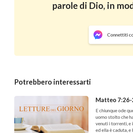
parole di Dio, in mod
Connettiti c
Potrebbero interessarti
Matteo 7:26-2
E chiunque ode que
uomo stolto che ha 
venuti i torrenti, 
ed ella è caduta, e 