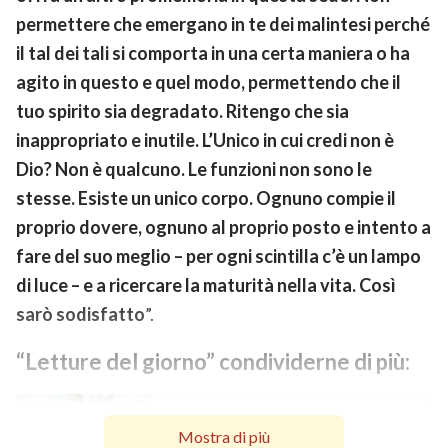
permettere che emergano in te dei malintesi perché
il tal dei tali si comporta in una certa maniera o ha
agito in questo e quel modo, permettendo che il
tuo spirito sia degradato. Ritengo che sia
inappropriato e inutile. L’Unico in cui credi non è
Dio? Non è qualcuno. Le funzioni non sono le
stesse. Esiste un unico corpo. Ognuno compie il
proprio dovere, ognuno al proprio posto e intento a
fare del suo meglio – per ogni scintilla c’è un lampo
di luce – e a ricercare la maturità nella vita. Così
sarò sodisfatto
”.
“Letture del giorno” condividerne di più:
Sul fatto che tutti svolgano la
Mostra di più
propria funzione