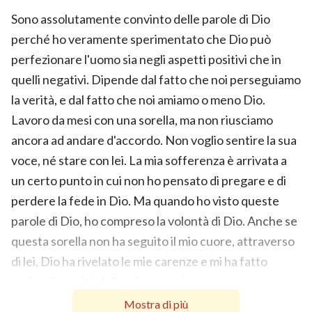
Sono assolutamente convinto delle parole di Dio
perché ho veramente sperimentato che Dio può
perfezionare l'uomo sia negli aspetti positivi che in
quelli negativi. Dipende dal fatto che noi perseguiamo
la verità, e dal fatto che noi amiamo o meno Dio.
Lavoro da mesi con una sorella, ma non riusciamo
ancora ad andare d'accordo. Non voglio sentire la sua
voce, né stare con lei. La mia sofferenza è arrivata a
un certo punto in cui non ho pensato di pregare e di
perdere la fede in Dio. Ma quando ho visto queste
parole di Dio, ho compreso la volontà di Dio. Anche se
questa sorella non ha seguito il mio cuore, attraverso
di lei, Dio ha rivelato le mie carenze e mi ha fatto
vedere la verità della mia corruzione - posso
detestare gli altri quando fanno qualcosa di male il mio
Mostra di più