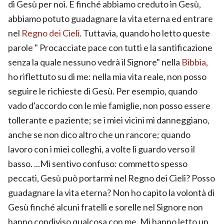
di Gesù per noi. E finché abbiamo creduto in Gesù,
abbiamo potuto guadagnare la vita eterna ed entrare
nel
Regno dei Cieli
. Tuttavia, quando ho letto queste
parole " Procacciate pace con tutti e la santificazione
senza la quale nessuno vedrà il Signore" nella
Bibbia
,
ho riflettuto su di me: nella mia vita reale, non posso
seguire le richieste di Gesù. Per esempio, quando
vado d'accordo con le mie famiglie, non posso essere
tollerante e paziente; se i miei vicini mi danneggiano,
anche se non dico altro che un rancore; quando
lavoro con i miei colleghi, a volte li guardo verso il
basso. ...Mi sentivo confuso: commetto spesso
peccati, Gesù può portarmi nel Regno dei Cieli? Posso
guadagnare la vita eterna? Non ho capito la volontà di
Gesù finché alcuni fratelli e sorelle nel Signore non
hanno condiviso qualcosa con me. Mi hanno letto un