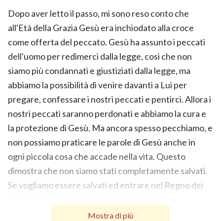
Dopo aver letto il passo, mi sono reso conto che
all'Età della Grazia Gesù era inchiodato alla croce
come offerta del peccato. Gesù ha assunto i peccati
dell'uomo per redimerci dalla legge, così che non
siamo più condannati e giustiziati dalla legge, ma
abbiamo la possibilità di venire davanti a Lui per
pregare, confessare i nostri peccati e pentirci. Allora i
nostri peccati saranno perdonati e abbiamo la cura e
la protezione di Gesù. Ma ancora spesso pecchiamo, e
non possiamo praticare le parole di Gesù anche in
ogni piccola cosa che accade nella vita. Questo
dimostra che non siamo stati completamente salvati.
Se vogliamo essere salvati ed entrare nel Regno dei
Cieli per ottenere la vita eterna, dobbiamo
sbarazzarci delle cose in noi che non sono in linea con
Mostra di più