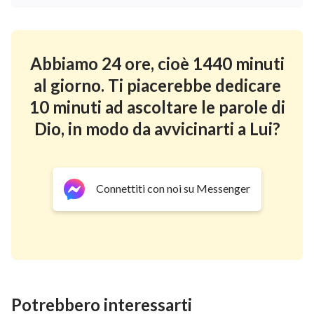
Film della chiesa | Perché il
Partito Comunista Cinese
reprime e perseguita
Abbiamo 24 ore, cioè 1440 minuti
freneticamente la fede
Film della chiesa | In che modo
religiosa? (Estratto)
al giorno. Ti piacerebbe dedicare
Dio purifica l'indole corrotta
10 minuti ad ascoltare le parole di
dell'uomo? (Estratto)
Dio, in modo da avvicinarti a Lui?
Connettiti con noi su Messenger
Potrebbero interessarti