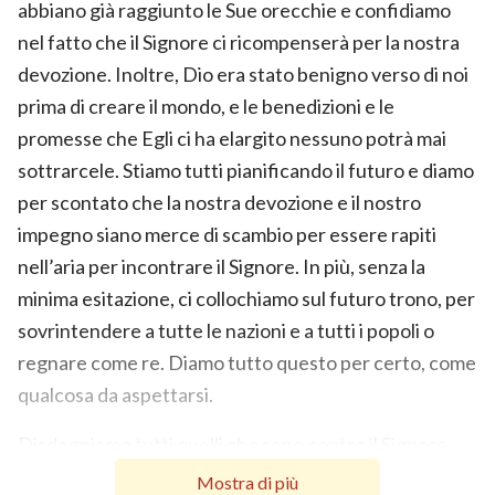
abbiano già raggiunto le Sue orecchie e confidiamo
nel fatto che il Signore ci ricompenserà per la nostra
devozione. Inoltre, Dio era stato benigno verso di noi
prima di creare il mondo, e le benedizioni e le
promesse che Egli ci ha elargito nessuno potrà mai
sottrarcele. Stiamo tutti pianificando il futuro e diamo
per scontato che la nostra devozione e il nostro
impegno siano merce di scambio per essere rapiti
nell’aria per incontrare il Signore. In più, senza la
minima esitazione, ci collochiamo sul futuro trono, per
sovrintendere a tutte le nazioni e a tutti i popoli o
regnare come re. Diamo tutto questo per certo, come
qualcosa da aspettarsi.
Disdegniamo tutti quelli che sono contro il Signore
Gesù; alla fine, costoro saranno tutti annientati. Chi
Mostra di più