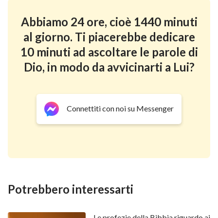
madre.
Abbiamo 24 ore, cioè 1440 minuti
Salmi 22:10
al giorno. Ti piacerebbe dedicare
A te fui affidato fin dalla mia nascita, tu sei il mio Dio
10 minuti ad ascoltare le parole di
fin dal seno di mia madre.
Dio, in modo da avvicinarti a Lui?
Salmi 127:3
Ecco, i figliuoli sono un’eredità che viene di Jahvè; il
Connettiti con noi su Messenger
frutto del seno materno è un premio.
Salmi 139:13
Poiché sei tu che hai formato le mie reni, che m’hai
intessuto nel seno di mia madre.
Potrebbero interessarti
Salmi 139:14
Io ti celebrerò, perché sono stato fatto in modo
Le profezie della Bibbia riguardo ai