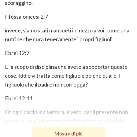
scoraggino.
I Tessalonicesi 2:7
invece, siamo stati mansueti in mezzo a voi, come una
nutrice che cura teneramente i propri figliuoli.
Ebrei 12:7
E’ a scopo di disciplina che avete a sopportar queste
cose. Iddio vi tratta come figliuoli; poiché qual è il
figliuolo che il padre non corregga?
Ebrei 12:11
Or ogni disciplina sembra, è vero, per il presente non
esser causa d’allegrezza, ma di tristizia; però rende
poi un pacifico frutto di giustizia a quelli che sono stati
Mostra di più