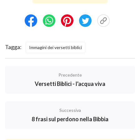
per essa esercitati.
I Giovanni 3:18
Figliuoletti, non amiamo a parole e con la lingua, ma a
fatti e in verità.
Tagga:
Immagini dei versetti biblici
Giacomo 5:12
Ma, innanzi tutto, fratelli miei, non giurate né per il
Precedente
cielo, né per la terra, né con altro giuramento; ma sia il
Versetti Biblici - l'acqua viva
vostro sì, sì, e il vostro no, no, affinché non cadiate
sotto giudicio.
Salmi 22:9
Successiva
8 frasi sul perdono nella Bibbia
Sì, tu sei quello che m’hai tratto dal seno materno;
m’hai fatto riposar fidente sulle mammelle di mia