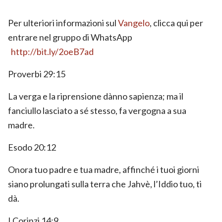
Per ulteriori informazioni sul
Vangelo
, clicca qui per
entrare nel gruppo di WhatsApp
http://bit.ly/2oeB7ad
Proverbi 29:15
La verga e la riprensione dànno sapienza; ma il
fanciullo lasciato a sé stesso, fa vergogna a sua
madre.
Esodo 20:12
Onora tuo padre e tua madre, affinché i tuoi giorni
siano prolungati sulla terra che Jahvè, l’Iddio tuo, ti
dà.
I Corinzi 14:9