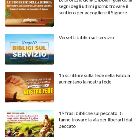
segni degli ultimi giorni: trovare il
maraviglioso, stupendo. Maravigliose sono le tue
sentiero per accogliere il Signore
opere, e l’anima mia lo sa molto bene.
Salmi 139:15
Versetti biblici sul servizio
Le mie ossa non t’erano nascoste, quand’io fui
formato in occulto e tessuto nelle parti più basse della
terra.
15 scritture sulla fede nella Bibbia
Salmi 139:16
aumentano la nostra fede
I tuoi occhi videro la massa informe del mio corpo; e
nel tuo libro erano tutti scritti i giorni che m’eran
destinati, quando nessun d’essi era sorto ancora.
19 frasi bibliche sul peccato: ti
fanno trovare la via per liberarti dal
peccato