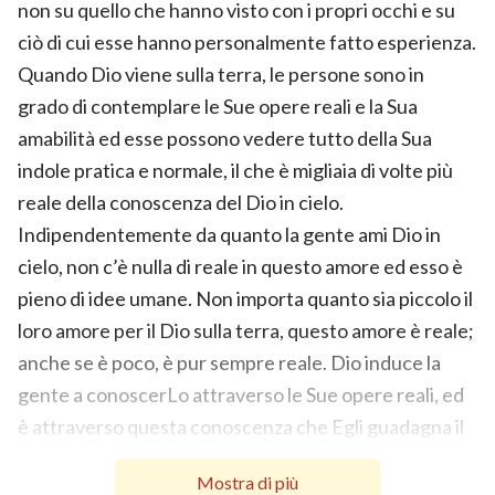
non su quello che hanno visto con i propri occhi e su
ciò di cui esse hanno personalmente fatto esperienza.
Quando Dio viene sulla terra, le persone sono in
grado di contemplare le Sue opere reali e la Sua
amabilità ed esse possono vedere tutto della Sua
indole pratica e normale, il che è migliaia di volte più
reale della conoscenza del Dio in cielo.
Indipendentemente da quanto la gente ami Dio in
cielo, non c’è nulla di reale in questo amore ed esso è
pieno di idee umane. Non importa quanto sia piccolo il
loro amore per il Dio sulla terra, questo amore è reale;
anche se è poco, è pur sempre reale. Dio induce la
gente a conoscerLo attraverso le Sue opere reali, ed
è attraverso questa conoscenza che Egli guadagna il
loro amore. È come Pietro: se non avesse vissuto con
Mostra di più
Gesù
, gli sarebbe stato impossibile adorarLo. Così,