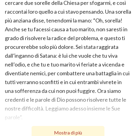
cercare due sorelle della Chiesa per sfogarmi, e così
raccontai loro quello a cui stavo pensando. Una sorella
più anziana disse, tenendomi la mano: “Oh, sorella!
Anche se tu facessi causa a tuo marito, non saresti in
grado di risolvere la radice del problema, e questo ti
procurerebbe solo più dolore. Sei stata raggirata
dall’inganno di Satana: è lui che vuole che tu viva
nell’odio, e che tu e tuo marito vi feriate a vicenda e
diventiate nemici, per combattere una battaglia in cui
tutti verranno sconfitti e in cui entrambi vivrete in
una sofferenza da cui non puoi fuggire. Ora siamo
credenti e le parole di Dio possono risolvere tutte le
nostre difficoltà. Leggiamo adesso insieme le Sue
parole”.
Dopo che mi fui presa un momento per calmarmi, la
Mostra di più