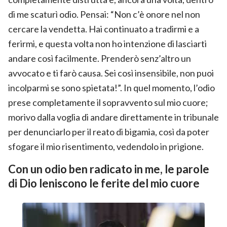
di me scaturì odio. Pensai: “Non c’è onore nel non
cercare la vendetta. Hai continuato a tradirmi e a
ferirmi, e questa volta non ho intenzione di lasciarti
andare così facilmente. Prenderò senz’altro un
avvocato e ti farò causa. Sei così insensibile, non puoi
incolparmi se sono spietata!”. In quel momento, l’odio
prese completamente il sopravvento sul mio cuore;
morivo dalla voglia di andare direttamente in tribunale
per denunciarlo per il reato di bigamia, così da poter
sfogare il mio risentimento, vedendolo in prigione.
Con un odio ben radicato in me, le parole
di Dio leniscono le ferite del mio cuore