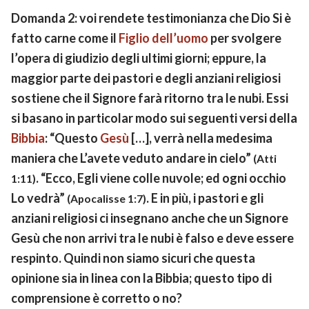
Domanda 2: voi rendete testimonianza che Dio Si è
fatto carne come il
Figlio dell’uomo
per svolgere
l’opera di giudizio degli ultimi giorni; eppure, la
maggior parte dei pastori e degli anziani religiosi
sostiene che il Signore farà ritorno tra le nubi. Essi
si basano in particolar modo sui seguenti versi della
Bibbia
: “Questo
Gesù
[…], verrà nella medesima
maniera che L’avete veduto andare in cielo”
(Atti
. “Ecco, Egli viene colle nuvole; ed ogni occhio
1:11)
Lo vedrà”
. E in più, i pastori e gli
(Apocalisse 1:7)
anziani religiosi ci insegnano anche che un Signore
Gesù che non arrivi tra le nubi è falso e deve essere
respinto. Quindi non siamo sicuri che questa
opinione sia in linea con la Bibbia; questo tipo di
comprensione è corretto o no?