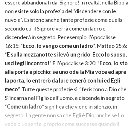
essere abbandonati dal Signore! In realtà, nella Bibbia
non esiste solo la profezia del “discendere con le
nuvole”. Esistono anche tante profezie come quella
secondo cui il Signore verrà come un ladro e
discenderà in segreto. Per esempio, l’Apocalisse
16:15: “
Ecco, Io vengo come un ladro
”. Matteo 25:6:
“
E sulla mezzanotte si levò un grido: Ecco lo sposo,
uscitegli incontro!
” E l’Apocalisse 3:20: “
Ecco, Io sto
alla porta e picchio: se uno ode la Mia voce ed apre
la porta, Io entrerò da lui e cenerò con lui ed Egli
meco
”. Tutte queste profezie si riferiscono a Dio che
Si incarna nel Figlio dell’uomo, e discende in segreto.
“
Come un ladro
” significa che viene in silenzio, in
segreto. La gente non sa che Egli è Dio, anche se Lo
vede o Lo sente, proprio come successe quando il
Signore Gesù apparve a svolgere la Sua opera.