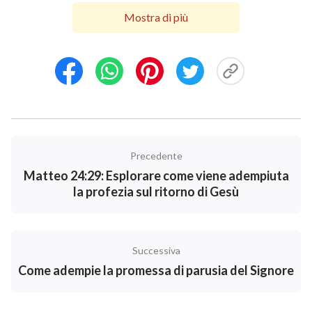
Dall’esterno, il Signore Gesù era solo un normale
Mostra di più
Figlio dell’uomo e nessuno sapeva che Egli fosse Dio,
ecco perché il Signore Gesù usò l’espressione “
come
un ladro
”, in analogia con l’apparizione e l’opera del
Figlio dell’uomo. Ha tutto molto senso! Coloro che
non amano la verità, indipendentemente da come il
Dio incarnato parli o operi, o da quante verità esprima,
Precedente
non la accetteranno. Invece trattano Dio incarnato
Matteo 24:29: Esplorare come viene adempiuta
come una persona normale, condannandoLo e
la profezia sul ritorno di Gesù
abbandonandoLo. Ecco perché il Signore Gesù
profetizzò che al Suo ritorno: “
Perché com’è il lampo
che balenando risplende da un’estremità all’altra
Successiva
del cielo, così sarà il Figliuol dell’uomo nel Suo
Come adempie la promessa di parusia del Signore
giorno. Ma prima bisogna ch’e’ soffra molte cose, e
sia reietto da questa generazione
”
. In
(Luca 17:24-25)