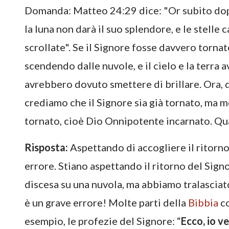
Domanda: Matteo 24:29 dice: "Or subito dopo l’
la luna non darà il suo splendore, e le stelle 
scrollate". Se il Signore fosse davvero torna
scendendo dalle nuvole, e il cielo e la terra 
avrebbero dovuto smettere di brillare. Ora, 
crediamo che il Signore sia già tornato, ma 
tornato, cioè Dio Onnipotente incarnato. Qua
Risposta:
Aspettando di accogliere il ritorn
errore. Stiano aspettando il ritorno del Signo
discesa su una nuvola, ma abbiamo tralasciato
è un grave errore! Molte parti della
Bibbia
co
esempio, le profezie del Signore: “
Ecco, io v