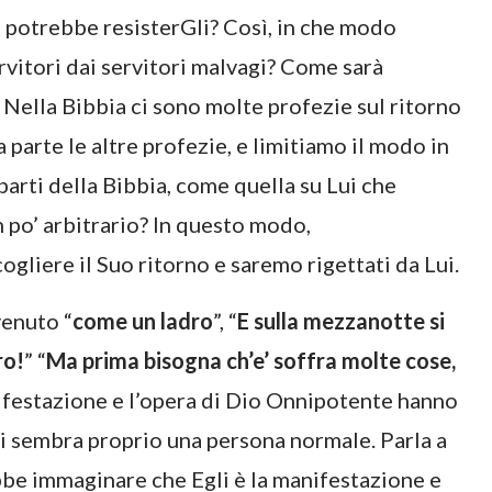
 potrebbe resisterGli? Così, in che modo
ervitori dai servitori malvagi? Come sarà
? Nella Bibbia ci sono molte profezie sul ritorno
a parte le altre profezie, e limitiamo il modo in
 parti della Bibbia, come quella su Lui che
 po’ arbitrario? In questo modo,
gliere il Suo ritorno e saremo rigettati da Lui.
venuto “
come un ladro
”, “
E sulla mezzanotte si
ro!
” “
Ma prima bisogna ch’e’ soffra molte cose,
nifestazione e l’opera di Dio Onnipotente hanno
i sembra proprio una persona normale. Parla a
bbe immaginare che Egli è la manifestazione e