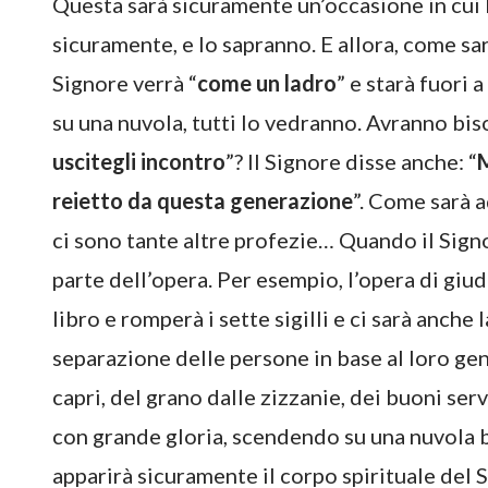
Questa sarà sicuramente un’occasione in cui l
sicuramente, e lo sapranno. E allora, come sa
Signore verrà “
come un ladro
” e starà fuori
su una nuvola, tutti lo vedranno. Avranno bis
uscitegli incontro
”? Il Signore disse anche: “
M
reietto da questa generazione
”. Come sarà 
ci sono tante altre profezie… Quando il Signo
parte dell’opera. Per esempio, l’opera di giudi
libro e romperà i sette sigilli e ci sarà anche 
separazione delle persone in base al loro ge
capri, del grano dalle zizzanie, dei buoni serv
con grande gloria, scendendo su una nuvola bi
apparirà sicuramente il corpo spirituale del