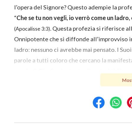
l’opera del Signore? Questo adempie la profe
“
Che se tu non vegli, io verrò come un ladro, 
. Questa profezia si riferisce a
(Apocalisse 3:3)
Onnipotente che si diffonde all’improvviso i
ladro: nessuno ci avrebbe mai pensato. I Suo
parole a tutti coloro che cercano la manifes
parole di Dio Onnipotente. Questo è il Signo
Most
manifestazione e dell’inizio della Sua oper
assoggettato alla caccia e alla persecuzione 
resistenza, la condanna e il rifiuto folli del 
spiriti maligni e demoni che hanno apertam
Onnipotente online. Ciò adempie completamen