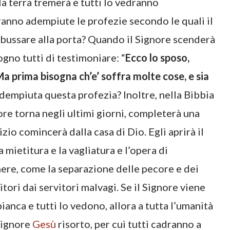
a terra tremerà e tutti lo vedranno
ranno adempiute le profezie secondo le quali il
 a bussare alla porta? Quando il Signore scenderà
ogno tutti di testimoniare: “
Ecco lo sposo,
a prima bisogna ch’e’ soffra molte cose, e sia
adempiuta questa profezia? Inoltre, nella Bibbia
re torna negli ultimi giorni, completerà una
zio comincerà dalla casa di Dio. Egli aprirà il
la mietitura e la vagliatura e l’opera di
nere, come la separazione delle pecore e dei
itori dai servitori malvagi. Se il Signore viene
anca e tutti lo vedono, allora a tutta l’umanità
 Signore
Gesù
risorto, per cui tutti cadranno a