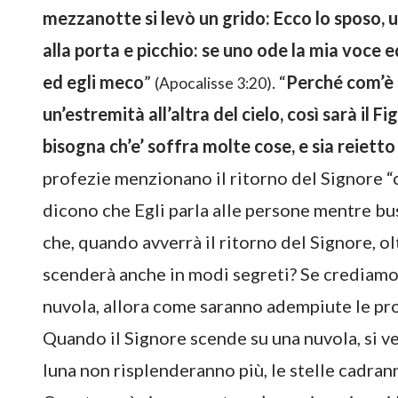
mezzanotte si levò un grido: Ecco lo sposo, u
alla porta e picchio: se uno ode la mia voce ed
ed egli meco
”
. “
Perché com’è 
(Apocalisse 3:20)
un’estremità all’altra del cielo, così sarà il 
bisogna ch’e’ soffra molte cose, e sia reiet
profezie menzionano il ritorno del Signore “
dicono che Egli parla alle persone mentre bus
che, quando avverrà il ritorno del Signore, ol
scenderà anche in modi segreti? Se crediamo
nuvola, allora come saranno adempiute le pro
Quando il Signore scende su una nuvola, si ver
luna non risplenderanno più, le stelle cadranno