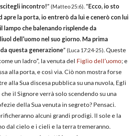
scitegli incontro!
”
. “
Ecco, io sto
(Matteo 25:6)
 apre la porta, io entrerò da lui e cenerò con lui
il lampo che balenando risplende da
Figliuol dell’uomo nel suo giorno. Ma prima
to da questa generazione
”
. Queste
(Luca 17:24-25)
come un ladro”, la venuta del
Figlio dell’uomo
; e
sa alla porta, e così via. Ciò non mostra forse
tre alla Sua discesa pubblica su una nuvola, Egli
 che il Signore verrà solo scendendo su una
fezie della Sua venuta in segreto? Pensaci.
ificheranno alcuni grandi prodigi. Il sole e la
 dal cielo e i cieli e la terra tremeranno.