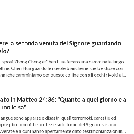
apimento
. Queste persone sono state rapite in
iudizio e il castigo di fronte al trono di
Cristo
.
in vincitori da Dio e diventare le primizie.
“
Essi son quelli che non si sono contaminati con
iere la seconda venuta del Signore guardando
elo?
he seguono l’Agnello dovunque vada. Essi sono
imizie a Dio ed all’Agnello. E nella bocca loro non
li sposi Zhong Cheng e Chen Hua fecero una camminata lungo
olline. Chen Hua guardò le nuvole bianche nel cielo e disse con
i
”
. Dopo che Dio sarà disceso
(Apocalisse 14:4-5)
nni che camminiamo per queste colline con gli occhi rivolti al
amo mai visto il Signore Gesù, su nessuna nuvola. Siamo […]
citori, la Sua grande opera sarà completa. In
à pubblicamente a tutte le nazioni, a tutti i
icato in Matteo 24:36: "Quanto a quel giorno e a
 ritorno del Signore dei quali tu parli e ciò
suno lo sa"
, egli viene colle nuvole; ed ogni occhio lo
sangue sono apparse e disastri quali terremoti, carestie ed
re più comuni. Le profezie sul ritorno del Signore si sono
ero, e tutte le tribù della terra faranno
vverate e alcuni hanno apertamente dato testimonianza online