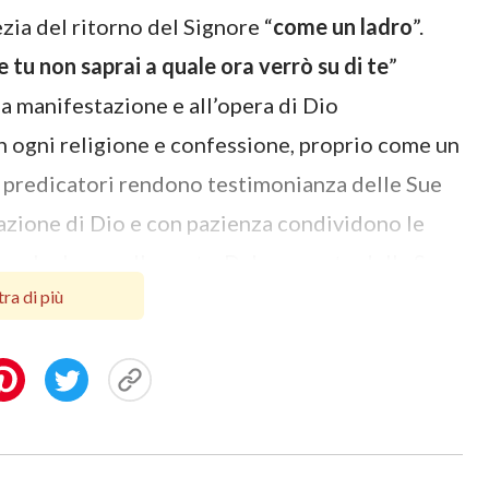
zia del ritorno del Signore “
come un ladro
”.
e tu non saprai a quale ora verrò su di te
”
lla manifestazione e all’opera di Dio
n ogni religione e confessione, proprio come un
i predicatori rendono testimonianza delle Sue
tazione di Dio e con pazienza condividono le
re che bussa alla porta. Dal momento della Sua
ra di più
a, Dio Onnipotente è stato continuamente
brutali del governo cinese e ha sofferto la
mondo religioso. Ci sono addirittura stati molti
ente attaccato, condannato e bestemmiato Dio
te la profezia pronunciata dal Signore: “
Ma