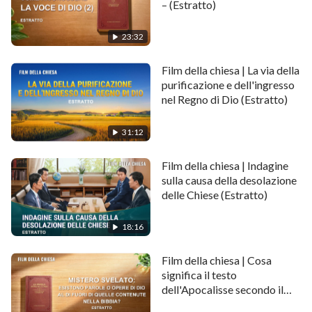
– (Estratto)
l'uomo è anche oggetto della salvezza di Dio. In
questo modo, l'opera di Dio incarnato è essenziale.
23:32
Satana ha corrotto la carne dell'uomo ed egli è
divenuto la personificazione di Satana e l'oggetto che
Film della chiesa | La via della
purificazione e dell'ingresso
Dio deve sconfiggere. In questo modo, si realizza sulla
nel Regno di Dio (Estratto)
terra l'opera di combattere con Satana e salvare
l'umanità e Dio deve diventare umano al fine di
31:12
combattere con Satana. Questa è un'opera di estrema
Film della chiesa | Indagine
praticità"
.
(La Parola appare nella carne)
sulla causa della desolazione
delle Chiese (Estratto)
18:16
Film della chiesa | Cosa
significa il testo
dell'Apocalisse secondo il
quale non bisogna