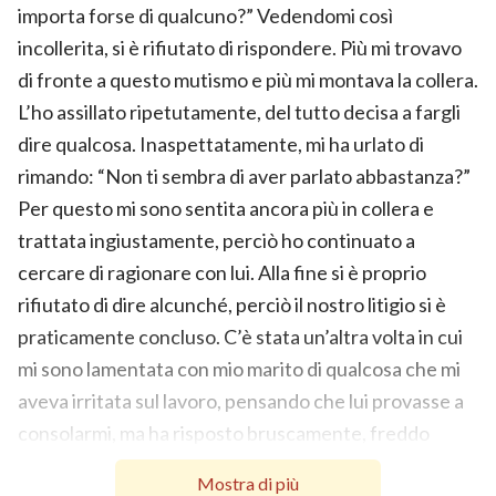
importa forse di qualcuno?” Vedendomi così
incollerita, si è rifiutato di rispondere. Più mi trovavo
di fronte a questo mutismo e più mi montava la collera.
L’ho assillato ripetutamente, del tutto decisa a fargli
dire qualcosa. Inaspettatamente, mi ha urlato di
rimando: “Non ti sembra di aver parlato abbastanza?”
Per questo mi sono sentita ancora più in collera e
trattata ingiustamente, perciò ho continuato a
cercare di ragionare con lui. Alla fine si è proprio
rifiutato di dire alcunché, perciò il nostro litigio si è
praticamente concluso. C’è stata un’altra volta in cui
mi sono lamentata con mio marito di qualcosa che mi
aveva irritata sul lavoro, pensando che lui provasse a
consolarmi, ma ha risposto bruscamente, freddo
come il ghiaccio: “Per litigare bisogna essere in due.
Mostra di più