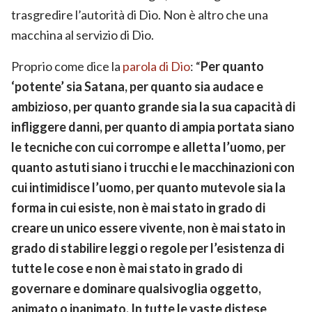
trasgredire l’autorità di Dio. Non è altro che una
macchina al servizio di Dio.
Proprio come dice la
parola di Dio
: “
Per quanto
‘potente’ sia Satana, per quanto sia audace e
ambizioso, per quanto grande sia la sua capacità di
infliggere danni, per quanto di ampia portata siano
le tecniche con cui corrompe e alletta l’uomo, per
quanto astuti siano i trucchi e le macchinazioni con
cui intimidisce l’uomo, per quanto mutevole sia la
forma in cui esiste, non è mai stato in grado di
creare un unico essere vivente, non è mai stato in
grado di stabilire leggi o regole per l’esistenza di
tutte le cose e non è mai stato in grado di
governare e dominare qualsivoglia oggetto,
animato o inanimato. In tutte le vaste distese