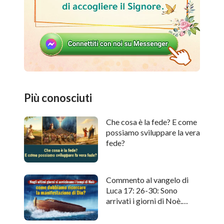
Più conosciuti
Che cosa è la fede? E come
possiamo sviluppare la vera
fede?
Commento al vangelo di
Luca 17: 26-30: Sono
arrivati i giorni di Noè.
Come cercare l'apparizione
di Dio?