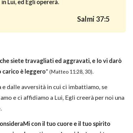
in Lui, ed Egli opererà.
Salmi 37:5
 che siete travagliati ed aggravati, e Io vi darò
io carico è leggero
”
.
(Matteo 11:28, 30)
à e dalle avversità in cui ci imbattiamo, se
amo e ci affidiamo a Lui, Egli creerà per noi una
.
onsideraMi con il tuo cuore e il tuo spirito