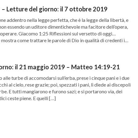
– Letture del giorno: il 7 ottobre 2019
e addentro nella legge perfetta, che è la legge della libertà, e
 non essendo un uditore dimentichevole ma facitore dell’opera,
 operare. Giacomo 1:25 Riflessioni sul versetto di oggi…
mostra come trattare le parole di Dio in qualità di credenti in
…]
iorno: il 21 maggio 2019 – Matteo 14:19-21
alle turbe di accomodarsi sull’erba, prese i cinque pani e i due
cchi al cielo, rese grazie; poi, spezzati i pani, li diede ai discepoli
turbe. E tutti mangiarono e furono sazi; e si portarono via, dei
ici ceste piene. E quelli […]