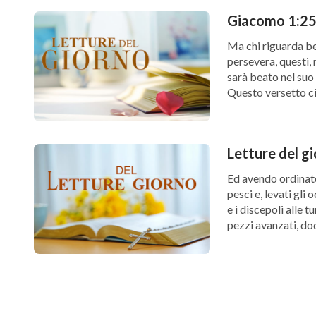
Giacomo 1:25 
Ma chi riguarda ben
persevera, questi,
sarà beato nel suo
Questo versetto ci 
Dio. Se vogliamo [
Letture del g
Ed avendo ordinato 
pesci e, levati gli o
e i discepoli alle 
pezzi avanzati, dod