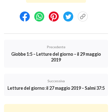
condizione interiore inadeguata (arroganza,
corruzione, ribellione), non saresti in grado di
correggerla o di soffocarla. […] Non pregare per
lungo tempo è molto pericoloso! La preghiera è
proprio fondamentale!
”.
Quando non riusciamo a praticare la parola del
Precedente
Signore, possiamo comunicare a Dio le nostre
Giobbe 1:5 – Letture del giorno – il 29 maggio
difficoltà. E, quasi senza che ce ne accorgiamo, lo
2019
Spirito Santo ci darà la forza per aiutarci a vincere il
nostro peccato.
Successiva
Pensate di conoscere le prescrizioni di Dio su alcune
Letture del giorno: il 27 maggio 2019 – Salmi 37:5
questioni, ma non riuscite a seguirle nella vita reale?
Spero che ciò vi sarà utile.
Letture del giorno vi mostreranno di più: