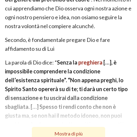
cui apprendiamo che Dio osserva ogni nostra azione e
ogni nostro pensiero e idea, non osiamo seguire la
nostra volontà nel compiere alcunché.
Secondo, è fondamentale pregare Dio e fare
affidamento su di Lui
La parola di Dio dice: “
Senza la
preghiera
[…], è
impossibile comprendere la condizione
dell’esistenza spirituale”. “Non appena preghi, lo
Spirito Santo opererà su di te; ti darà un certo tipo
di sensazione e tu uscirai dalla condizione
sbagliata. […] Spesso ti rendi conto che non è
giusta ma, se non hai il metodo idoneo, non puoi
cambiare. Anche se capissi la verità, non saresti in
grado di praticarla; anche se conoscessi la tua
Mostra di più