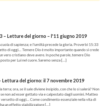
3 – Letture del giorno – l'11 giugno 2019
 scuola di sapienza; e l'umiltà precede la gloria. Proverbi 15:33
rsetto di oggi… Temere Dio è molto importante quando si crede
e un vero cristiano deve avere. In poche parole, temere Dio
n posto per Lui nel cuore. Saremo senza […]
 Lettura del giorno: il 7 novembre 2019
lla terra; ora, se il sale diviene insipido, con che lo si salerà? Non
a se non ad esser gettato via e calpestato dagli uomini. Matteo
ul versetto di oggi… Come condimento essenziale nella vita di
ale ha un effetto stabilizzatore […]