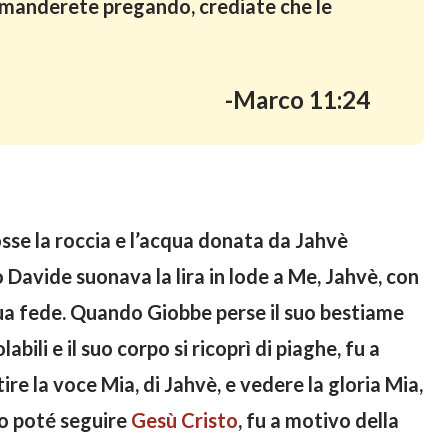
domanderete pregando, crediate che le
-Marco 11:24
e la roccia e l’acqua donata da Jahvè
 Davide suonava la lira in lode a Me, Jahvè, con
 sua fede. Quando Giobbe perse il suo bestiame
ili e il suo corpo si ricoprì di piaghe, fu a
re la voce Mia, di Jahvè, e vedere la gloria Mia,
ro poté seguire
Gesù
Cristo
, fu a motivo della