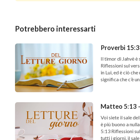
Potrebbero interessarti
Proverbi 15:3
Il timor di Jahvè è
Riflessioni sul ve
in Lui, ed è ciò ch
significa che c’è u
Matteo 5:13 –
Voi siete il sale de
è più buono a null
5:13 Riflessioni s
tutti i giorni, il s