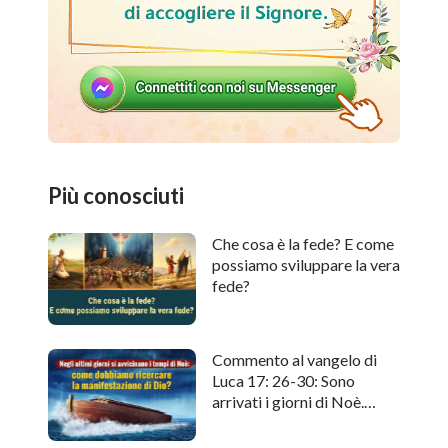
Più conosciuti
Che cosa è la fede? E come
possiamo sviluppare la vera
fede?
Commento al vangelo di
Luca 17: 26-30: Sono
arrivati i giorni di Noè.
Come cercare l'apparizione
di Dio?