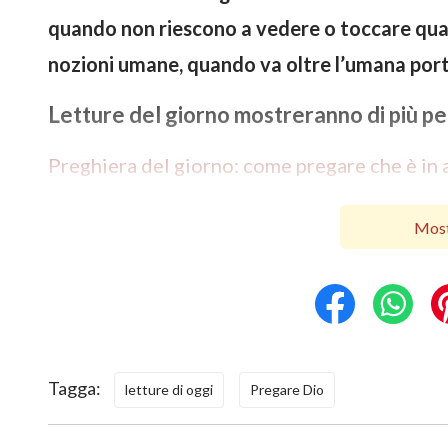
quando non riescono a vedere o toccare qualc
nozioni umane, quando va oltre l’umana porta
Letture del giorno mostreranno di più per
Preghiera del giorno: come pregare che è in 
Most
Tagga:
letture di oggi
Pregare Dio