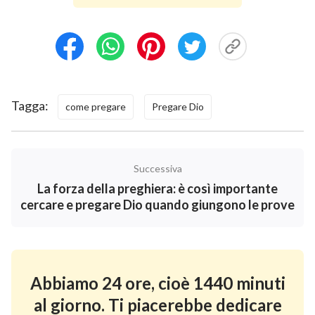
nel cuore. In realtà parliamo a noi stessi, o all’aria. Non
ci importa che Dio sia contento del nostro modo di
pregare. Per questo, anche se preghiamo mattina e
sera, anche per una o due ore, non otteniamo alcun
risultato.
Tagga:
come pregare
Pregare Dio
Il Signore non ascolta le preghiere di chi non è
totalmente sincero, perché equivale a ingannarLo. Si
Successiva
legge in Isaia: “
Giacché questo popolo s’avvicina a
La forza della preghiera: è così importante
me colla bocca e mi onora con le labbra, mentre il
cercare e pregare Dio quando giungono le prove
suo cuore è lungi da me. […]
”
. Poiché le
(Isaia 29:13)
nostre preghiere non sono devote, e non trattiamo il
Signore come andrebbe trattato, ma bensì Lo
trattiamo come fosse semplice aria, non possiamo
Abbiamo 24 ore, cioè 1440 minuti
ricevere l’opera dello Spirito Santo né la Sua
al giorno. Ti piacerebbe dedicare
illuminazione. Per questo motivo, anche se abbiamo