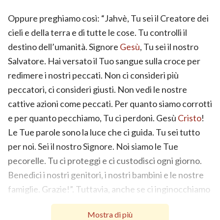
Oppure preghiamo così: “Jahvè, Tu sei il Creatore dei
cieli e della terra e di tutte le cose. Tu controlli il
destino dell’umanità. Signore
Gesù
, Tu sei il nostro
Salvatore. Hai versato il Tuo sangue sulla croce per
redimere i nostri peccati. Non ci consideri più
peccatori, ci consideri giusti. Non vedi le nostre
cattive azioni come peccati. Per quanto siamo corrotti
e per quanto pecchiamo, Tu ci perdoni. Gesù
Cristo
!
Le Tue parole sono la luce che ci guida. Tu sei tutto
per noi. Sei il nostro Signore. Noi siamo le Tue
pecorelle. Tu ci proteggi e ci custodisci ogni giorno.
Benedici i nostri genitori, i nostri bambini e le nostre
famiglie. Grazie!”. Tuttavia, anche se ci inginocchiamo
e preghiamo a lungo, i nostri cuori non sono rivolti a
Mostra di più
Dio e ciò che diciamo non è davvero ciò che abbiamo