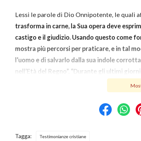
Lessi le parole di Dio Onnipotente, le quali 
trasforma in carne, la Sua opera deve esprim
castigo e il giudizio. Usando questo come f
mostra più percorsi per praticare, e in tal m
l’uomo e di salvarlo dalla sua indole corrotta
nell’Età del Regno”. “Durante gli ultimi giorni
insegnare all’uomo, rivelarne l’essenza e anal
Most
parole comprendono diverse verità, quali i
obbedire a Dio, come dovrebbe esserGli fed
così come la saggezza e l’indole di Dio, e cos
all’essenza dell’uomo e alla sua indole corrot
Tagga:
Testimonianze cristiane
l’uomo rifiuta Dio vengono pronunciate a pro