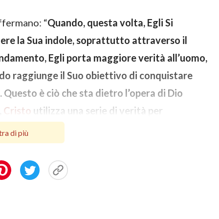
affermano: “
Quando, questa volta, Egli Si
ere la Sua indole, soprattutto attraverso il
ondamento, Egli porta maggiore verità all’uomo,
odo raggiunge il Suo obiettivo di conquistare
. Questo è ciò che sta dietro l’opera di Dio
,
Cristo
utilizza una serie di verità per
izzare le sue parole e le sue azioni. Queste
ra di più
l dovere dell’uomo, come l’uomo dovrebbe
ele, come dovrebbe vivere la normale umanità,
ì via. Queste parole sono tutte dirette
ta. In particolare, le parole che rivelano come
posito di come l’uomo sia la personificazione